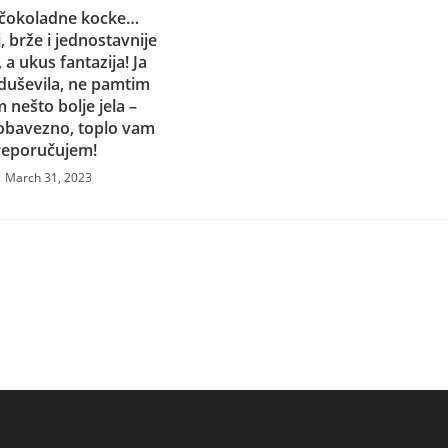
 čokoladne kocke…
, brže i jednostavnije
a ukus fantazija! Ja
duševila, ne pamtim
 nešto bolje jela –
obavezno, toplo vam
reporučujem!
March 31, 2023