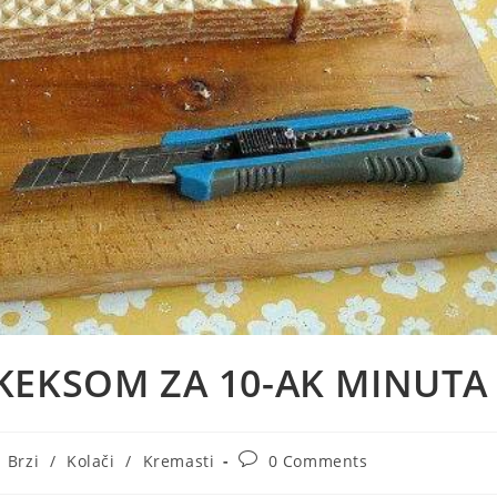
KEKSOM ZA 10-AK MINUTA
st
Post
Brzi
/
Kolači
/
Kremasti
0 Comments
tegory:
comments: