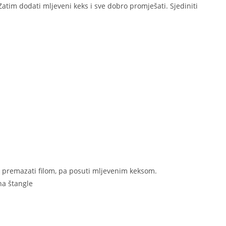
. Zatim dodati mljeveni keks i sve dobro promješati. Sjediniti
 premazati filom, pa posuti mljevenim keksom.
 na štangle