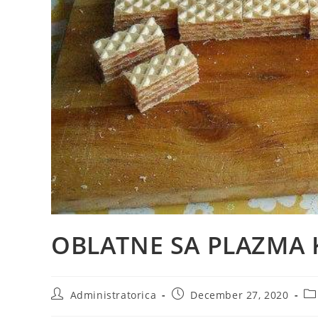
OBLATNE SA PLAZMA 
Post
Post
Po
Administratorica
December 27, 2020
author:
published:
ca