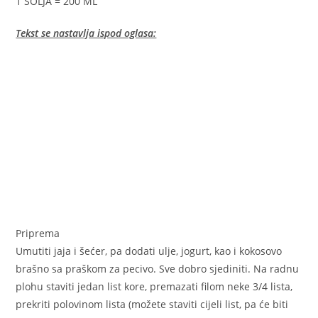
1 ŠOLJA = 200 ML
Tekst se nastavlja ispod oglasa:
Priprema
Umutiti jaja i šećer, pa dodati ulje, jogurt, kao i kokosovo
brašno sa praškom za pecivo. Sve dobro sjediniti. Na radnu
plohu staviti jedan list kore, premazati filom neke 3/4 lista,
prekriti polovinom lista (možete staviti cijeli list, pa će biti