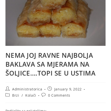
NEMA JOJ RAVNE NAJBOLJA
BAKLAVA SA MJERAMA NA
ŠOLJICE….TOPI SE U USTIMA
Post
Post
Administratorica
January 9, 2022
author:
published:
Post
Post
Brzi
/
Kolači
0 Comments
category:
comments:
Podijelite sa prijateljima: