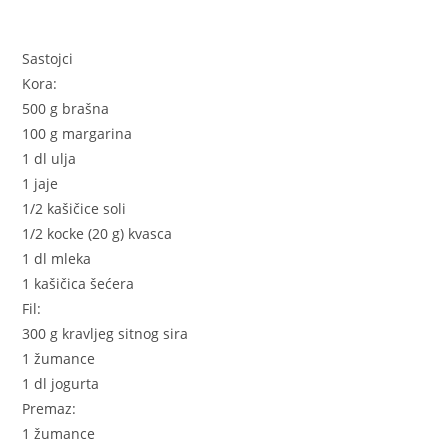
Sastojci
Kora:
500 g brašna
100 g margarina
1 dl ulja
1 jaje
1/2 kašičice soli
1/2 kocke (20 g) kvasca
1 dl mleka
1 kašičica šećera
Fil:
300 g kravljeg sitnog sira
1 žumance
1 dl jogurta
Premaz:
1 žumance