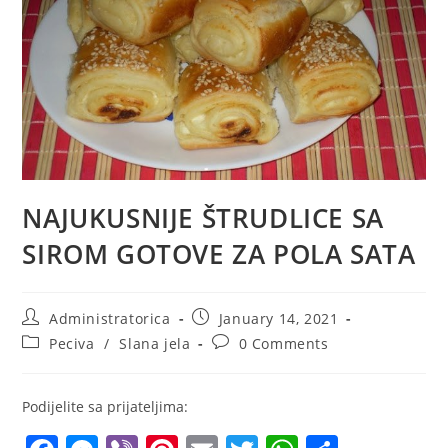
NAJUKUSNIJE ŠTRUDLICE SA
SIROM GOTOVE ZA POLA SATA
Post
Post
Administratorica
January 14, 2021
author:
published:
Post
Post
Peciva
/
Slana jela
0 Comments
category:
comments:
Podijelite sa prijateljima: