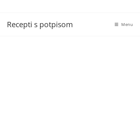
Skip
to
content
Recepti s potpisom
Menu