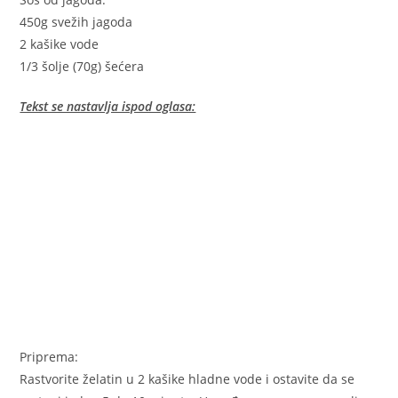
450g svežih jagoda
2 kašike vode
1/3 šolje (70g) šećera
Tekst se nastavlja ispod oglasa:
Priprema:
Rastvorite želatin u 2 kašike hladne vode i ostavite da se