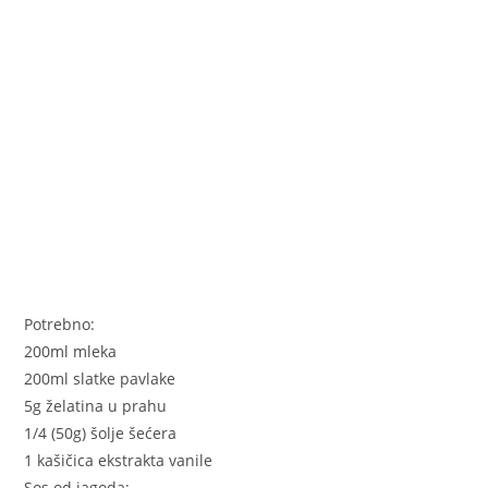
k
Potrebno:
200ml mleka
200ml slatke pavlake
5g želatina u prahu
1/4 (50g) šolje šećera
1 kašičica ekstrakta vanile
Sos od jagoda: