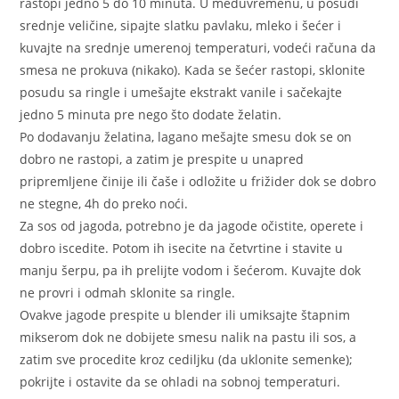
rastopi jedno 5 do 10 minuta. U međuvremenu, u posudi
srednje veličine, sipajte slatku pavlaku, mleko i šećer i
kuvajte na srednje umerenoj temperaturi, vodeći računa da
smesa ne prokuva (nikako). Kada se šećer rastopi, sklonite
posudu sa ringle i umešajte ekstrakt vanile i sačekajte
jedno 5 minuta pre nego što dodate želatin.
Po dodavanju želatina, lagano mešajte smesu dok se on
dobro ne rastopi, a zatim je prespite u unapred
pripremljene činije ili čaše i odložite u frižider dok se dobro
ne stegne, 4h do preko noći.
Za sos od jagoda, potrebno je da jagode očistite, operete i
dobro iscedite. Potom ih isecite na četvrtine i stavite u
manju šerpu, pa ih prelijte vodom i šećerom. Kuvajte dok
ne provri i odmah sklonite sa ringle.
Ovakve jagode prespite u blender ili umiksajte štapnim
mikserom dok ne dobijete smesu nalik na pastu ili sos, a
zatim sve procedite kroz cediljku (da uklonite semenke);
pokrijte i ostavite da se ohladi na sobnoj temperaturi.