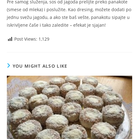
Pre samog služenja, sos od jagoda prelijte preko panakote
(smese od mleka) i poslužite. Kao dresing, možete dodati po
jednu svežu jagodu, a ako ste baš vešte, panakotu sipajte u
iskrivljene čaše i tako zaledite – efekat je sjajan!
Post Views:
1,129
YOU MIGHT ALSO LIKE