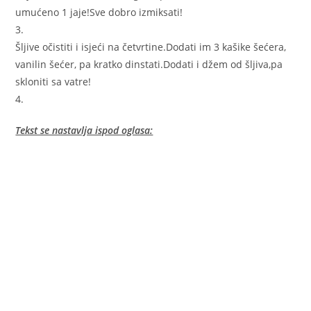
umućeno 1 jaje!Sve dobro izmiksati!
3.
Šljive očistiti i isjeći na četvrtine.Dodati im 3 kašike šećera,
vanilin šećer, pa kratko dinstati.Dodati i džem od šljiva,pa
skloniti sa vatre!
4.
Tekst se nastavlja ispod oglasa: