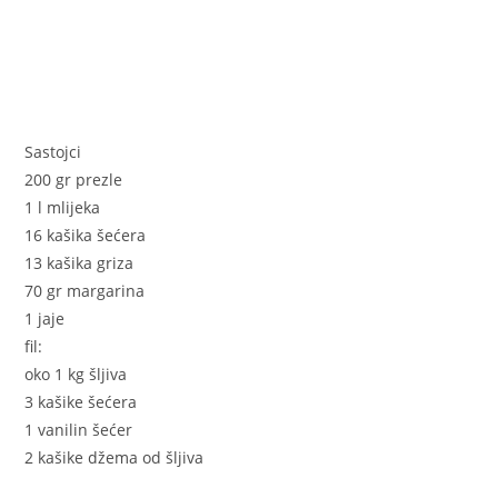
Sastojci
200 gr prezle
1 l mlijeka
16 kašika šećera
13 kašika griza
70 gr margarina
1 jaje
fil:
oko 1 kg šljiva
3 kašike šećera
1 vanilin šećer
2 kašike džema od šljiva