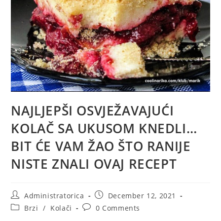
NAJLJEPŠI OSVJEŽAVAJUĆI
KOLAČ SA UKUSOM KNEDLI…
BIT ĆE VAM ŽAO ŠTO RANIJE
NISTE ZNALI OVAJ RECEPT
Post
Post
Administratorica
December 12, 2021
author:
published:
Post
Post
Brzi
/
Kolači
0 Comments
category:
comments: