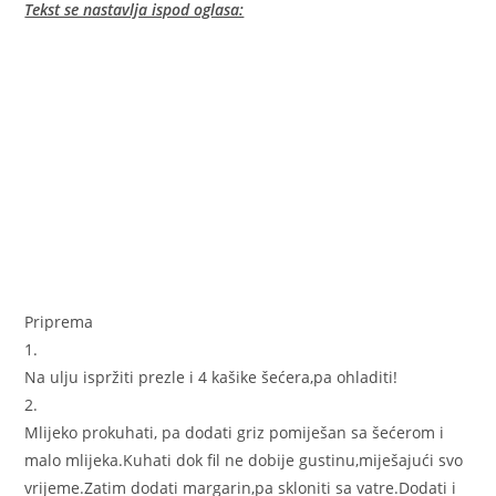
Tekst se nastavlja ispod oglasa:
Priprema
1.
Na ulju ispržiti prezle i 4 kašike šećera,pa ohladiti!
2.
Mlijeko prokuhati, pa dodati griz pomiješan sa šećerom i
malo mlijeka.Kuhati dok fil ne dobije gustinu,miješajući svo
vrijeme.Zatim dodati margarin,pa skloniti sa vatre.Dodati i