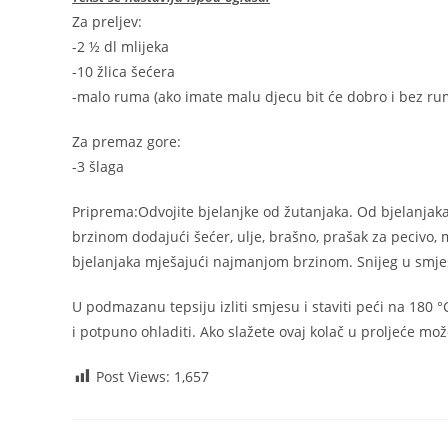
Za preljev:
-2 ½ dl mlijeka
-10 žlica šećera
-malo ruma (ako imate malu djecu bit će dobro i bez ru
Za premaz gore:
-3 šlaga
Priprema:Odvojite bjelanjke od žutanjaka. Od bjelanjaka
brzinom dodajući šećer, ulje, brašno, prašak za pecivo, m
bjelanjaka mješajući najmanjom brzinom. Snijeg u smjes
U podmazanu tepsiju izliti smjesu i staviti peći na 180 °C
i potpuno ohladiti. Ako slažete ovaj kolač u proljeće mo
Post Views:
1,657