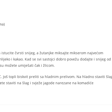
ma)
 istucite čvrsti snijeg, a žutanjke miksajte mikserom najvećom
lijeko i kakao. Kad se svi sastojci dobro povežu dodajte i snijeg od
u možete umiješati čak i žlicom.
. Još topli biskvit preliti sa hladnim prelivom. Na hladno staviti šla
žete staviti na šlag i svježe jagode narezane na komadiće