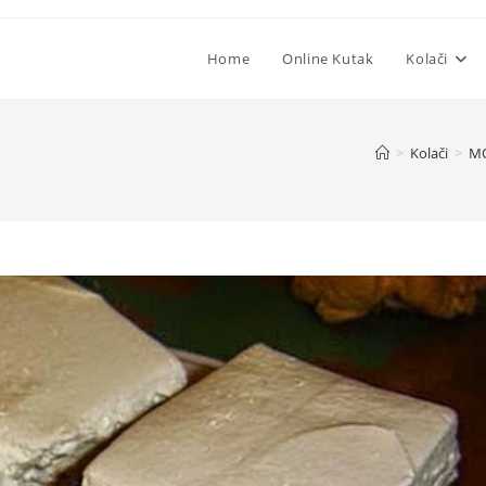
Home
Online Kutak
Kolači
>
Kolači
>
MO