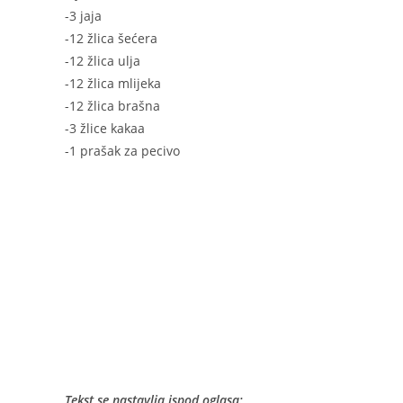
-3 jaja
-12 žlica šećera
-12 žlica ulja
-12 žlica mlijeka
-12 žlica brašna
-3 žlice kakaa
-1 prašak za pecivo
Tekst se nastavlja ispod oglasa: