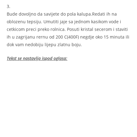
3.
Bude dovoljno da savijete do pola kalupa.Redati ih na
oblozenu tepsiju. Umutiti jaje sa jednom kasikom vode i
cetkicom preci preko rolnica. Posuti kristal secerom i staviti
ih u zagrijanu rernu od 200 C(400F) negdje oko 15 minuta ili
dok vam nedobiju lijepu zlatnu boju.
Tekst se nastavlja ispod oglasa: