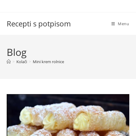
Skip
to
content
Recepti s potpisom
Menu
Blog
>
Kolači
>
Mini krem rolnice