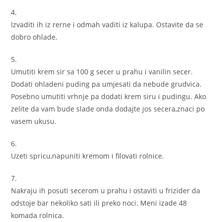
4.
Izvaditi ih iz rerne i odmah vaditi iz kalupa. Ostavite da se
dobro ohlade.
5.
Umutiti krem sir sa 100 g secer u prahu i vanilin secer.
Dodati ohladeni puding pa umjesati da nebude grudvica.
Posebno umutiti vrhnje pa dodati krem siru i pudingu. Ako
zelite da vam bude slade onda dodajte jos secera,znaci po
vasem ukusu.
6.
Uzeti spricu,napuniti kremom i filovati rolnice.
7.
Nakraju ih posuti secerom u prahu i ostaviti u frizider da
odstoje bar nekoliko sati ili preko noci. Meni izade 48
komada rolnica.