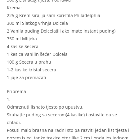
Krema:
225 g Krem sira, ja sam koristila Philadelphia
300 ml Slatkog vrhnja Dolcela
2 Vanila puding Dolcela(ili ako imate instant puding)
750 ml Mlijeka
4 kasike Secera
1 kesica Vanilin šećer Dolcela
100 g Secera u prahu
1-2 kasike kristal secera
1 jaje za premazati
Priprema
1.
Odmrznuti lisnato tjesto po upustvu.
Skuhajte puding sa secerom(4 kasike) i ostavite da se
ohladi.
Posuti malo brasna na radni sto pa razviti jedan list tjesta i
nozem isjeci tanke trakice otprilike 2 cm i onda jos jednom