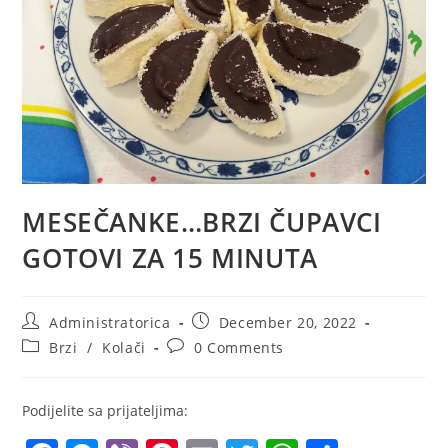
MESEČANKE…BRZI ČUPAVCI
GOTOVI ZA 15 MINUTA
Post
Post
Administratorica
December 20, 2022
author:
published:
Post
Post
Brzi
/
Kolači
0 Comments
category:
comments:
Podijelite sa prijateljima: