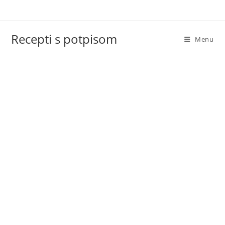
Skip
to
content
Recepti s potpisom
Menu