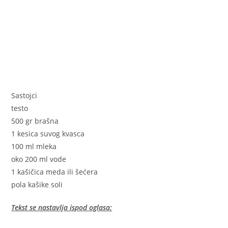
Sastojci
testo
500 gr brašna
1 kesica suvog kvasca
100 ml mleka
oko 200 ml vode
1 kašičica meda ili šećera
pola kašike soli
Tekst se nastavlja ispod oglasa: