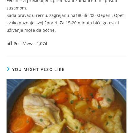
Evo ih, svi preklopljeni, premazani žumancetom i posuti
susamom.
Sada pravac u rernu, zagrejanu na180 ili 200 stepeni. Opet
svako poznaje svoj šporet. Za 15-20 minuta biće gotova, i
uživanje može da počne.
Post Views:
1,074
YOU MIGHT ALSO LIKE