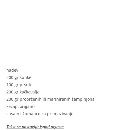
nadev
200 gr šunke
100 gr pršute
200 gr kačkavalja
200 gr proprženih ili mariniranih šampinjona
kečap, origano
susam i žumance za premazivanje
Tekst se nastavlja ispod oglasa: