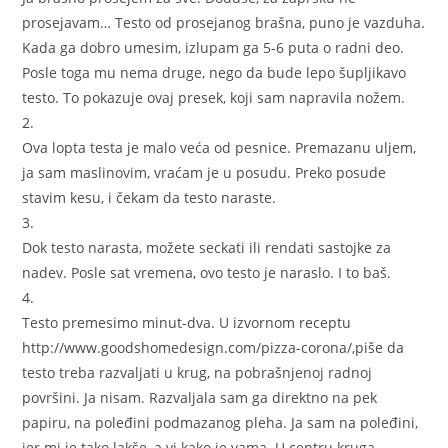
prosejavam… Testo od prosejanog brašna, puno je vazduha.
Kada ga dobro umesim, izlupam ga 5-6 puta o radni deo.
Posle toga mu nema druge, nego da bude lepo šupljikavo
testo. To pokazuje ovaj presek, koji sam napravila nožem.
2.
Ova lopta testa je malo veća od pesnice. Premazanu uljem,
ja sam maslinovim, vraćam je u posudu. Preko posude
stavim kesu, i čekam da testo naraste.
3.
Dok testo narasta, možete seckati ili rendati sastojke za
nadev. Posle sat vremena, ovo testo je naraslo. I to baš.
4.
Testo premesimo minut-dva. U izvornom receptu
http://www.goodshomedesign.com/pizza-corona/,piše da
testo treba razvaljati u krug, na pobrašnjenoj radnoj
površini. Ja nisam. Razvaljala sam ga direktno na pek
papiru, na poleđini podmazanog pleha. Ja sam na poleđini,
jer mi je tako lakše, a vi kako je vama. U centru kruga,