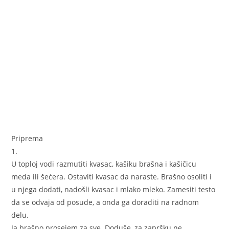
Priprema
1.
U toploj vodi razmutiti kvasac, kašiku brašna i kašičicu
meda ili šećera. Ostaviti kvasac da naraste. Brašno osoliti i
u njega dodati, nadošli kvasac i mlako mleko. Zamesiti testo
da se odvaja od posude, a onda ga doraditi na radnom
delu.
Ja brašno prosejem za sve. Doduše, za zapršku ne