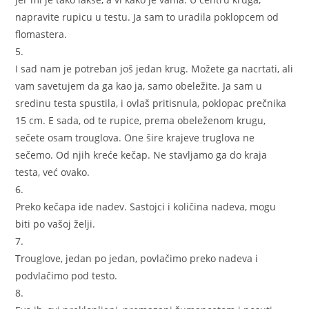
napravite rupicu u testu. Ja sam to uradila poklopcem od
flomastera.
5.
I sad nam je potreban još jedan krug. Možete ga nacrtati, ali
vam savetujem da ga kao ja, samo obeležite. Ja sam u
sredinu testa spustila, i ovlaš pritisnula, poklopac prečnika
15 cm. E sada, od te rupice, prema obeleženom krugu,
sečete osam trouglova. One šire krajeve truglova ne
sečemo. Od njih kreće kečap. Ne stavljamo ga do kraja
testa, već ovako.
6.
Preko kečapa ide nadev. Sastojci i količina nadeva, mogu
biti po vašoj želji.
7.
Trouglove, jedan po jedan, povlačimo preko nadeva i
podvlačimo pod testo.
8.