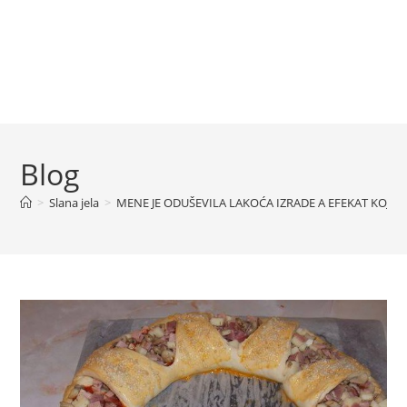
Blog
>
Slana jela
>
MENE JE ODUŠEVILA LAKOĆA IZRADE A EFEKAT KOJI S