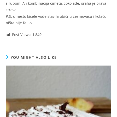
sirupom. A i kombinacija cimeta, čokolade, oraha je prava
strava!
P.S. umesto kisele vode stavila običnu česmovaču i kolaču
ništa nije falilo.
Post Views:
1,849
YOU MIGHT ALSO LIKE