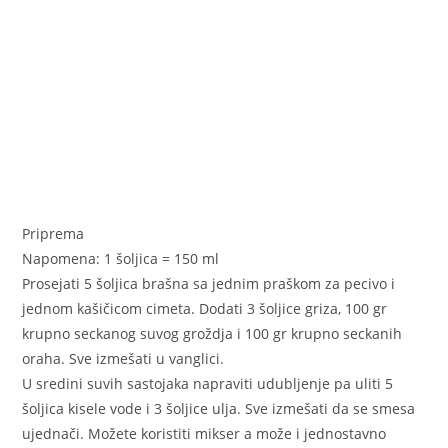
Priprema
Napomena: 1 šoljica = 150 ml
Prosejati 5 šoljica brašna sa jednim praškom za pecivo i
jednom kašičicom cimeta. Dodati 3 šoljice griza, 100 gr
krupno seckanog suvog groždja i 100 gr krupno seckanih
oraha. Sve izmešati u vanglici.
U sredini suvih sastojaka napraviti udubljenje pa uliti 5
šoljica kisele vode i 3 šoljice ulja. Sve izmešati da se smesa
ujednači. Možete koristiti mikser a može i jednostavno