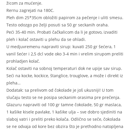
žicom za mućenje.
Rernu zagrejati na 180C.
Pleh dim 25*35cm obložiti papirom za pečenje i uliti smesu.
Testo odozgo po želji posuti sa 50 gr seckanih oraha.
Peći 35-40 min. Probati čačkalicom da li je gotovo, izvaditi
pleh i kolač ostaviti u plehu da se ohladi.
U medjuvremenu napraviti sirup: kuvati 250 gr šećera, 1
vanil šećer i 2,5 dcl vode oko 3-4 min i vrelim sirupom preliti
prohladjen kolač.
Kolač ostaviti na sobnoj temperaturi dok ne upije sav sirup.
Seći na kocke, kockice, štanglice, trouglove, a može i direkt iz
pleha…
Dodatak: sa prelivom od čokolade je još ukusniji! U tom
slučaju testo se ne posipa seckanim orasima pre prečenja.
Glazuru napraviti od 100 gr tamne čokolade, 50 gr maslaca,
1 kašike kisele pavlake, 1 kašike ulja – sve dobro sjediniti na
slaboj vatri i preliti preko kolača. Odlično se seče, čokolada
se ne odvaja od kore bez obzira što je prethodno natopljena