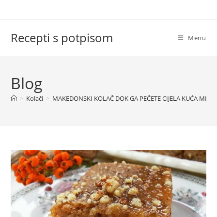
Skip
to
content
Recepti s potpisom
Menu
Blog
>
Kolači
>
MAKEDONSKI KOLAČ DOK GA PEČETE CIJELA KUĆA MIRI