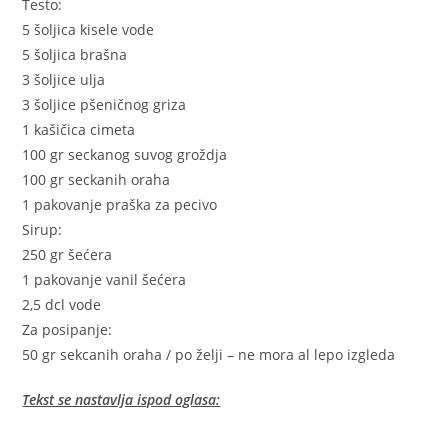
Testo:
5 šoljica kisele vode
5 šoljica brašna
3 šoljice ulja
3 šoljice pšeničnog griza
1 kašičica cimeta
100 gr seckanog suvog groždja
100 gr seckanih oraha
1 pakovanje praška za pecivo
Sirup:
250 gr šećera
1 pakovanje vanil šećera
2,5 dcl vode
Za posipanje:
50 gr sekcanih oraha / po želji – ne mora al lepo izgleda
Tekst se nastavlja ispod oglasa: