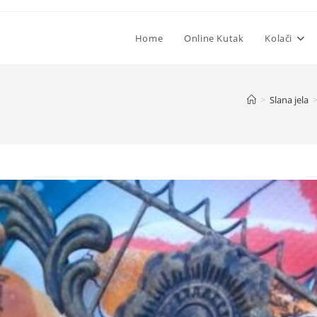
Home
Online Kutak
Kolači
>
Slana jela