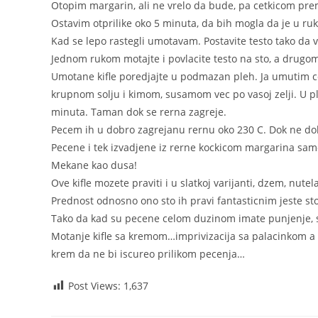
Otopim margarin, ali ne vrelo da bude, pa cetkicom pre
Ostavim otprilike oko 5 minuta, da bih mogla da je u ruk
Kad se lepo rastegli umotavam. Postavite testo tako da vam
Jednom rukom motajte i povlacite testo na sto, a drugom 
Umotane kifle poredjajte u podmazan pleh. Ja umutim c
krupnom solju i kimom, susamom vec po vasoj zelji. U pl
minuta. Taman dok se rerna zagreje.
Pecem ih u dobro zagrejanu rernu oko 230 C. Dok ne dobi
Pecene i tek izvadjene iz rerne kockicom margarina sa
Mekane kao dusa!
Ove kifle mozete praviti i u slatkoj varijanti, dzem, nute
Prednost odnosno ono sto ih pravi fantasticnim jeste st
Tako da kad su pecene celom duzinom imate punjenje, sto i
Motanje kifle sa kremom…imprivizacija sa palacinkom a 
krem da ne bi iscureo prilikom pecenja…
Post Views:
1,637