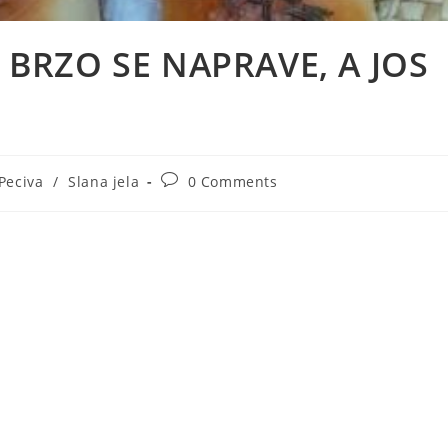
I BRZO SE NAPRAVE, A JOS
t
Post
Peciva
/
Slana jela
0 Comments
gory:
comments: