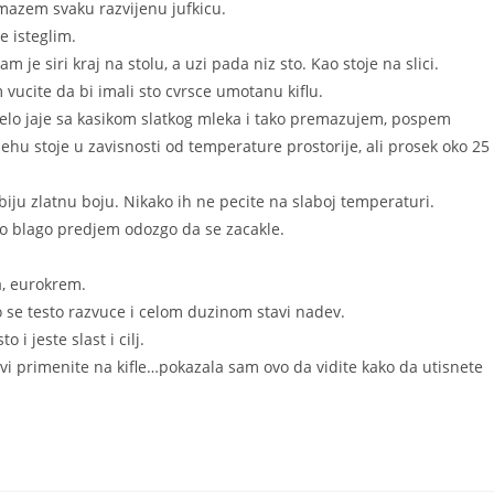
mazem svaku razvijenu jufkicu.
e isteglim.
 je siri kraj na stolu, a uzi pada niz sto. Kao stoje na slici.
vucite da bi imali sto cvrsce umotanu kiflu.
elo jaje sa kasikom slatkog mleka i tako premazujem, pospem
ehu stoje u zavisnosti od temperature prostorije, ali prosek oko 25
ju zlatnu boju. Nikako ih ne pecite na slaboj temperaturi.
mo blago predjem odozgo da se zacakle.
la, eurokrem.
o se testo razvuce i celom duzinom stavi nadev.
 jeste slast i cilj.
vi primenite na kifle…pokazala sam ovo da vidite kako da utisnete