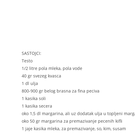
o
g
p
o
er
p
k
SASTOJCI:
Testo
1/2 litre pola mleka, pola vode
40 gr svezeg kvasca
1 dl ulja
800-900 gr belog brasna za fina peciva
1 kasika soli
1 kasika secera
oko 1,5 dl margarina, ali uz dodatak ulja u topljeni marg
oko 50 gr margarina za premazivanje pecenih kifli
1 jaje kasika mleka, za premazivanje, so, kim, susam