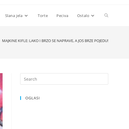
Toggle
Slana jela
Torte
Peciva
Ostalo
website
>
MAJKINE KIFLE: LAKO I BRZO SE NAPRAVE, A JOS BRZE POJEDU!
search
OGLASI