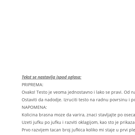
Tekst se nastavlja ispod oglasa:
PRIPREMA:
Ovako! Testo je veoma jednostavno i lako se pravi. Od 
Ostaviti da nadodje. Izruciti testo na radnu povrsinu i pod
NAPOMENA:
Kolicina brasna moze da varira, znaci stavljajte po oseca
Uzeti jufku po jufku i razviti oklagijom, kao sto je prikaza
Prvo razvijem tacan broj jufkica koliko mi staje u prvi pl