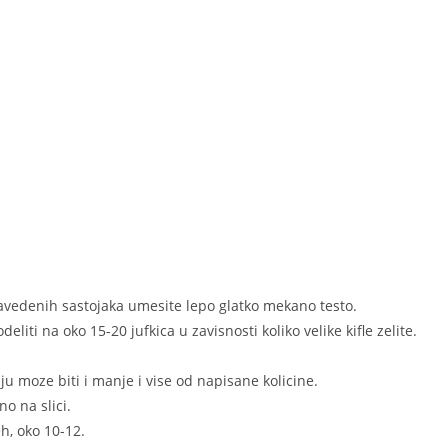
navedenih sastojaka umesite lepo glatko mekano testo.
eliti na oko 15-20 jufkica u zavisnosti koliko velike kifle zelite.
ju moze biti i manje i vise od napisane kolicine.
no na slici.
eh, oko 10-12.