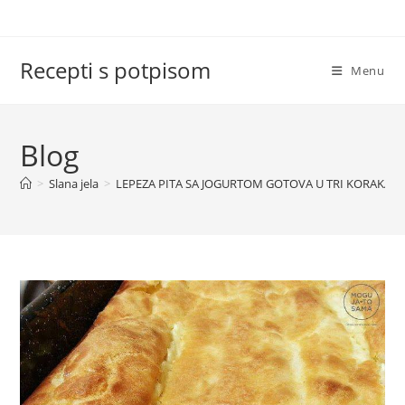
Skip
to
content
Recepti s potpisom
Menu
Blog
>
Slana jela
>
LEPEZA PITA SA JOGURTOM GOTOVA U TRI KORAKA