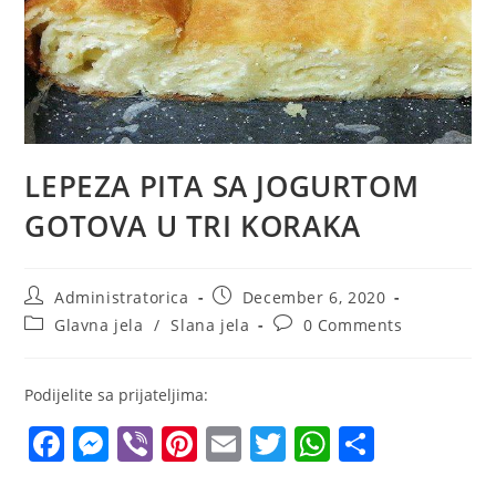
LEPEZA PITA SA JOGURTOM
GOTOVA U TRI KORAKA
Post
Post
Administratorica
December 6, 2020
author:
published:
Post
Post
Glavna jela
/
Slana jela
0 Comments
category:
comments:
Podijelite sa prijateljima:
F
M
Vi
Pi
E
T
W
S
a
e
b
nt
m
w
h
h