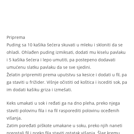
Priprema
Puding sa 10 kašika šećera skuvati u mleku i skloniti da se
ohladi. Ohlađen puding izmiksati, dodati mu kiselu pavlaku
i 5 kašika šećera i lepo umutiti, pa postepeno dodavati
umućenu slatku pavlaku da se sve sjedini.
Želatin pripremiti prema uputstvu sa kesice i dodati u fil, pa
ga staviti u frižider. Višnje očistiti od koštica i iscediti sok, pa
im dodati kašiku griza i izmešati.
Keks umakati u sok i ređati ga na dno pleha, preko njega
staviti polovinu fila i na fil rasporediti polovinu oceđenih
višanja.
Zatim poređati piškote umakane u soku, preko njih naneti
preostali fil i preko fila staviti ostatak višanja. Šlag kremu