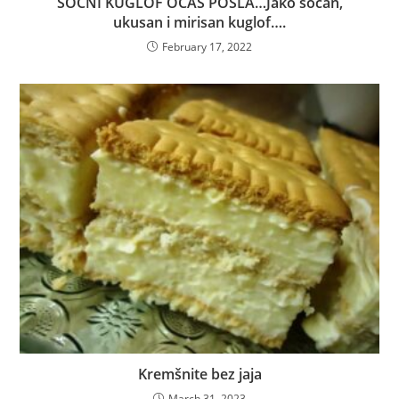
SOČNI KUGLOF OČAS POSLA…Jako sočan,
ukusan i mirisan kuglof….
February 17, 2022
Kremšnite bez jaja
March 31, 2023