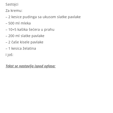
Sastojci
Za kremu:
– 2 kesice pudinga sa ukusom slatke pavlake
– 500 ml mleka
– 10+5 kašika šećera u prahu
– 200 ml slatke pavlake
– 2 čaše kisele pavlake
– 1 kesica želatina
I još:
Tekst se nastavlja ispod oglasa: