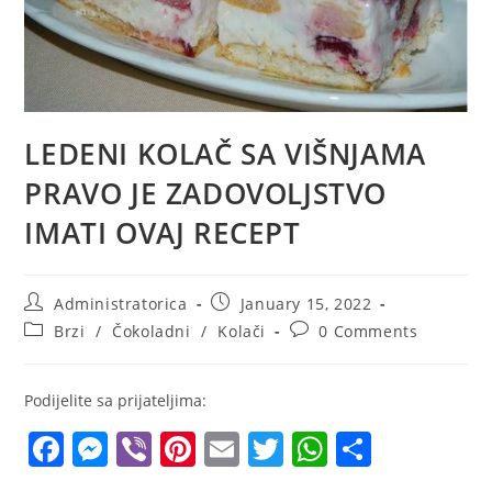
LEDENI KOLAČ SA VIŠNJAMA
PRAVO JE ZADOVOLJSTVO
IMATI OVAJ RECEPT
Post
Post
Administratorica
January 15, 2022
author:
published:
Post
Post
Brzi
/
Čokoladni
/
Kolači
0 Comments
category:
comments:
Podijelite sa prijateljima:
F
M
Vi
Pi
E
T
W
S
a
e
b
nt
m
w
h
h