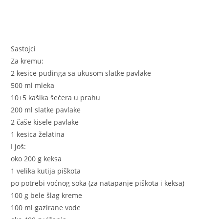
Sastojci
Za kremu:
2 kesice pudinga sa ukusom slatke pavlake
500 ml mleka
10+5 kašika šećera u prahu
200 ml slatke pavlake
2 čaše kisele pavlake
1 kesica želatina
I još:
oko 200 g keksa
1 velika kutija piškota
po potrebi voćnog soka (za natapanje piškota i keksa)
100 g bele šlag kreme
100 ml gazirane vode