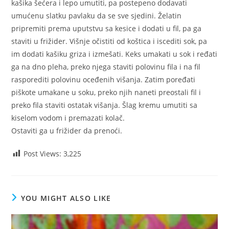
kašika šećera i lepo umutiti, pa postepeno dodavati
umućenu slatku pavlaku da se sve sjedini. Želatin
pripremiti prema uputstvu sa kesice i dodati u fil, pa ga
staviti u frižider. Višnje očistiti od koštica i iscediti sok, pa
im dodati kašiku griza i izmešati. Keks umakati u sok i ređati
ga na dno pleha, preko njega staviti polovinu fila i na fil
rasporediti polovinu oceđenih višanja. Zatim poređati
piškote umakane u soku, preko njih naneti preostali fil i
preko fila staviti ostatak višanja. Šlag kremu umutiti sa
kiselom vodom i premazati kolač.
Ostaviti ga u frižider da prenoći.
Post Views:
3,225
YOU MIGHT ALSO LIKE