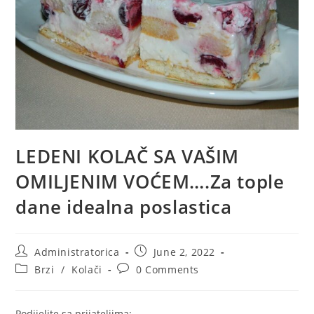
LEDENI KOLAČ SA VAŠIM
OMILJENIM VOĆEM….Za tople
dane idealna poslastica
Post
Post
Administratorica
June 2, 2022
author:
published:
Post
Post
Brzi
/
Kolači
0 Comments
category:
comments:
Podijelite sa prijateljima: