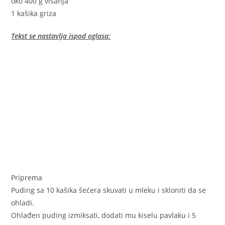
oko 400 g višanja
1 kašika griza
Tekst se nastavlja ispod oglasa:
Priprema
Puding sa 10 kašika šećera skuvati u mleku i skloniti da se
ohladi.
Ohlađen puding izmiksati, dodati mu kiselu pavlaku i 5