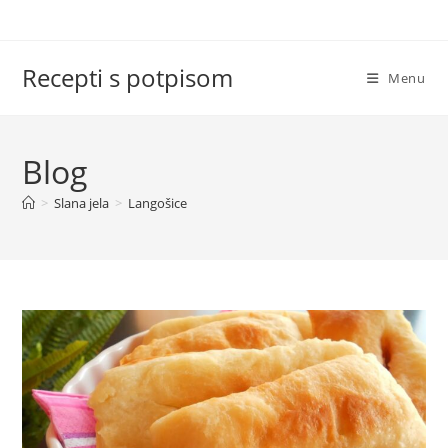
Skip
to
content
Recepti s potpisom
Menu
Blog
>
Slana jela
>
Langošice