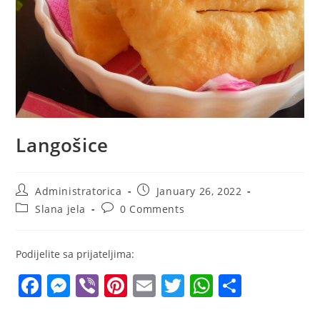
Langošice
Post
Post
Administratorica
January 26, 2022
author:
published:
Post
Post
Slana jela
0 Comments
category:
comments:
Podijelite sa prijateljima:
F
M
Vi
Pi
E
T
W
S
a
e
b
nt
m
w
h
h