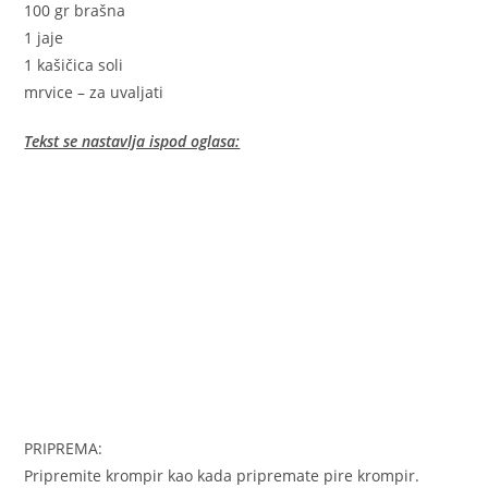
100 gr brašna
1 jaje
1 kašičica soli
mrvice – za uvaljati
Tekst se nastavlja ispod oglasa:
PRIPREMA:
Pripremite krompir kao kada pripremate pire krompir.