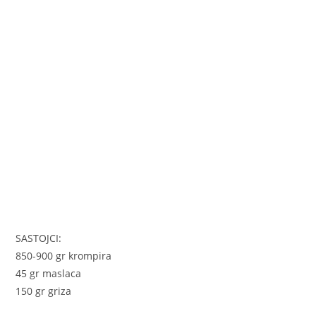
o
er
p
k
SASTOJCI:
850-900 gr krompira
45 gr maslaca
150 gr griza