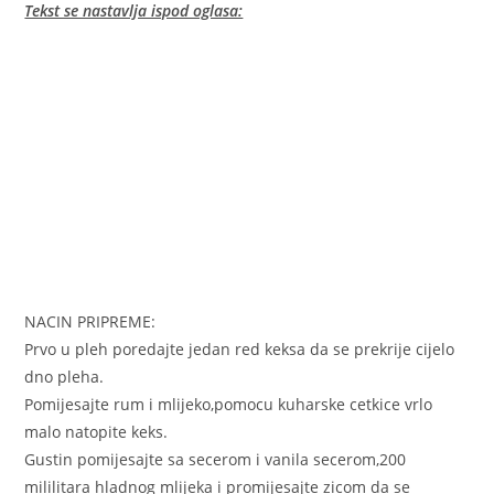
Tekst se nastavlja ispod oglasa:
NACIN PRIPREME:
Prvo u pleh poredajte jedan red keksa da se prekrije cijelo
dno pleha.
Pomijesajte rum i mlijeko,pomocu kuharske cetkice vrlo
malo natopite keks.
Gustin pomijesajte sa secerom i vanila secerom,200
mililitara hladnog mlijeka i promijesajte zicom da se