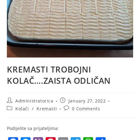
KREMASTI TROBOJNI
KOLAČ….ZAISTA ODLIČAN
Post
Post
Administratorica
January 27, 2022
author:
published:
Post
Post
Kolači
/
Kremasti
0 Comments
category:
comments:
Podijelite sa prijateljima: