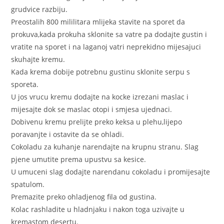
grudvice razbiju.
Preostalih 800 mililitara mlijeka stavite na sporet da
prokuva,kada prokuha sklonite sa vatre pa dodajte gustin i
vratite na sporet i na laganoj vatri neprekidno mijesajuci
skuhajte kremu.
Kada krema dobije potrebnu gustinu sklonite serpu s
sporeta.
U jos vrucu kremu dodajte na kocke izrezani maslac i
mijesajte dok se maslac otopi i smjesa ujednaci.
Dobivenu kremu prelijte preko keksa u plehu,lijepo
poravanjte i ostavite da se ohladi.
Cokoladu za kuhanje narendajte na krupnu stranu. Slag
pjene umutite prema upustvu sa kesice.
U umuceni slag dodajte narendanu cokoladu i promijesajte
spatulom.
Premazite preko ohladjenog fila od gustina.
Kolac rashladite u hladnjaku i nakon toga uzivajte u
kremastom desertu.