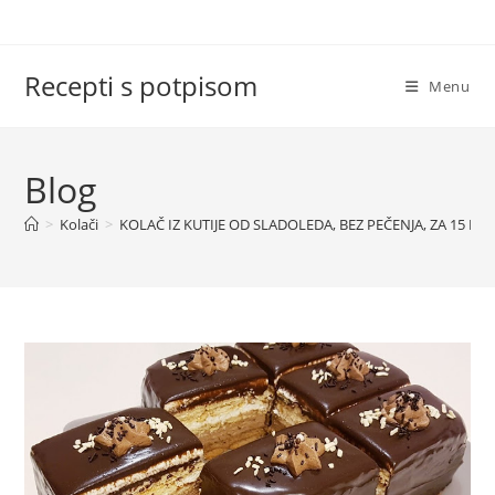
Skip
to
content
Recepti s potpisom
Menu
Blog
>
Kolači
>
KOLAČ IZ KUTIJE OD SLADOLEDA, BEZ PEČENJA, ZA 15 M