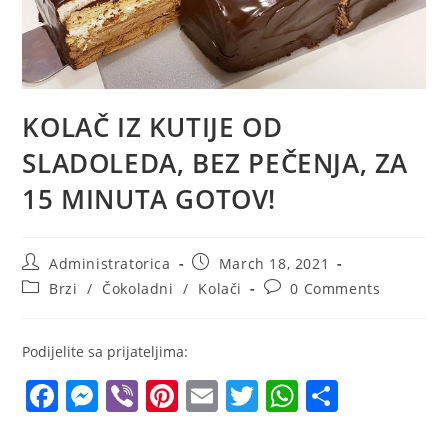
KOLAČ IZ KUTIJE OD
SLADOLEDA, BEZ PEČENJA, ZA
15 MINUTA GOTOV!
Post
Post
Administratorica
March 18, 2021
author:
published:
Post
Post
Brzi
/
Čokoladni
/
Kolači
0 Comments
category:
comments:
Podijelite sa prijateljima:
F
M
Vi
Pi
E
T
W
S
a
e
b
nt
m
w
h
h