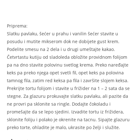
Priprema:
Slatku pavlaku, šećer u prahu i vanilin šećer stavite u
posudu i mutite mikserom dok ne dobijete gust krem.
Podelite smesu na 2 dela i u drugi umeštajte kakao.
Četvrtastu kutiju od sladoleda obložite providnom folijom
pa na dno stavite polovinu svetlog krema. Preko naređajte
keks pa preko njega opet svetli fil, opet keks pa polovina
tamnog fila, zatim red keksa pa fila i završite slojem keksa.
Prekrijte tortu folijom i stavite u frižider na 1 – 2 sata da se
stegne. Za glazuru prokuvajte slatku pavlaku, ali pazite da
ne provri pa sklonite sa ringle. Dodajte čokoladu i
promešajte da se lepo sjedini. Izvadite tortu iz frižidera,
sklonite foliju i polako je okrenite na tacnu. Sipajte glazuru
preko torte, ohladite je malo, ukrasite po želji i služite.