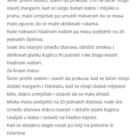
Šećer preliti vodom, staviti da prokuva. Čim se šećer istopi
staviti margarin, kad se istopi dodati kokos i mlijeko u
prahu, malo izmiješati pa umutiti mikserom da se masa
malo zgusne, da se može oblikovati rukama.
Ruke nakvasiti hladnom vodom pa masu podijeliti na 20
jednakih dijelova.
Svaki dio istanjiti između dlanova, obložiti smokvu i
oblikovati glatku kuglicu.Po potrebi ruke blago kvasiti
hladnom vodom.
Za braon masu:
Šećer preliti vodom i staviti da prokuva, kad se šećer istopi
dodati margarin i čokoladu, kad se istopi dodati mljeveni
keks, dobro izmiješati i ostaviti da se malo ohladi.
Mlaku masu podijeliti na 20 jednakih dijelova, svaki dio
između dlanova dobro istanjiti i obložiti bijele kuglice.
Uvaljati u kokos i ostaviti na hladno mjesto.
Kad se dooobro stegle rezati po šelji na polovine ili
četvrtine