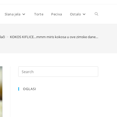
Toggle
Slana jela
Torte
Peciva
Ostalo
website
lači
>
KOKOS KIFLICE…mmm miris kokosa u ove zimske dane…
search
OGLASI