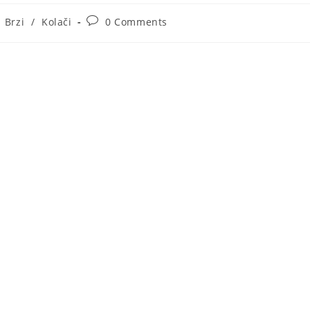
st
Post
Brzi
/
Kolači
0 Comments
tegory:
comments: