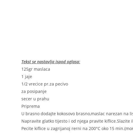
Tekst se nastavlja ispod oglasa:
125gr maslaca
1 jaje
1/2 vrecice pr.za pecivo
za posipanje
secer u prahu
Priprema
U brasno dodajte kokosovo brasno,maslac narezan na listi
Napravite glatko tijesto i od njega pravite kiflice.Slazi
Pecite kiflice u zagrijanoj rerni na 200°C oko 15 min.(mora