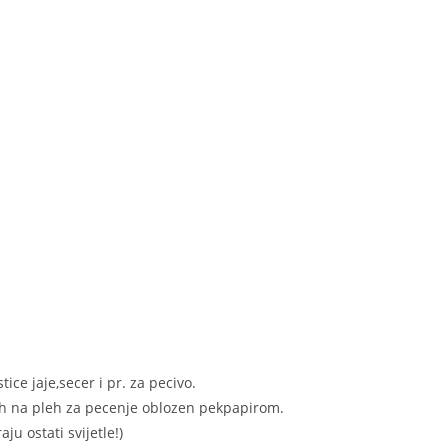
ce jaje,secer i pr. za pecivo.
te ih na pleh za pecenje oblozen pekpapirom.
ju ostati svijetle!)