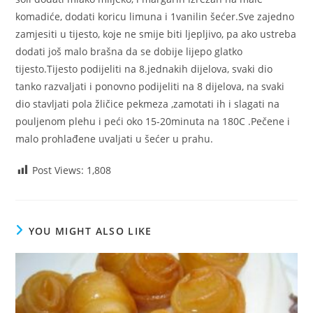
komadiće, dodati koricu limuna i 1vanilin šećer.Sve zajedno
zamjesiti u tijesto, koje ne smije biti ljepljivo, pa ako ustreba
dodati još malo brašna da se dobije lijepo glatko
tijesto.Tijesto podijeliti na 8.jednakih dijelova, svaki dio
tanko razvaljati i ponovno podijeliti na 8 dijelova, na svaki
dio stavljati pola žličice pekmeza ,zamotati ih i slagati na
pouljenom plehu i peći oko 15-20minuta na 180C .Pečene i
malo prohlađene uvaljati u šećer u prahu.
Post Views:
1,808
YOU MIGHT ALSO LIKE