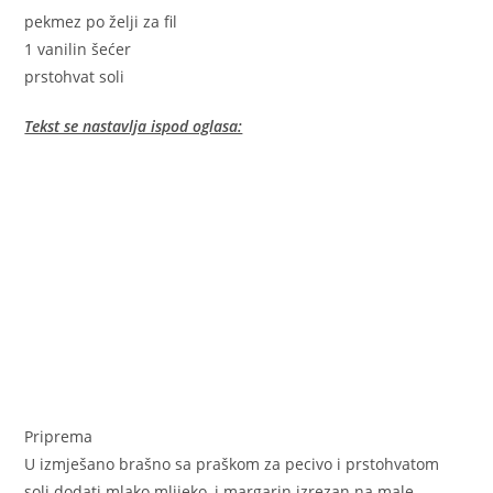
pekmez po želji za fil
1 vanilin šećer
prstohvat soli
Tekst se nastavlja ispod oglasa:
Priprema
U izmješano brašno sa praškom za pecivo i prstohvatom
soli dodati mlako mlijeko, i margarin izrezan na male