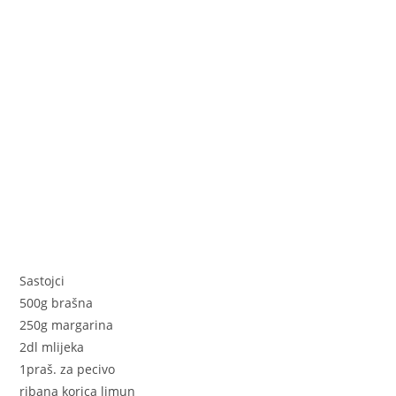
o
er
p
k
Sastojci
500g brašna
250g margarina
2dl mlijeka
1praš. za pecivo
ribana korica limun