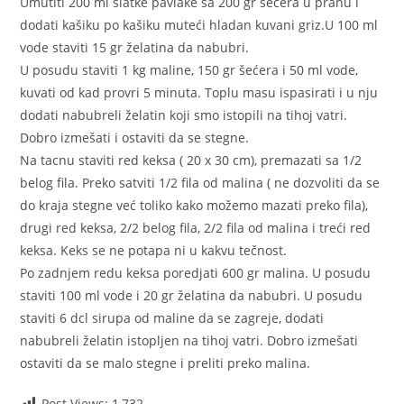
Umutiti 200 ml slatke pavlake sa 200 gr šećera u prahu i
dodati kašiku po kašiku muteći hladan kuvani griz.U 100 ml
vode staviti 15 gr želatina da nabubri.
U posudu staviti 1 kg maline, 150 gr šećera i 50 ml vode,
kuvati od kad provri 5 minuta. Toplu masu ispasirati i u nju
dodati nabubreli želatin koji smo istopili na tihoj vatri.
Dobro izmešati i ostaviti da se stegne.
Na tacnu staviti red keksa ( 20 x 30 cm), premazati sa 1/2
belog fila. Preko satviti 1/2 fila od malina ( ne dozvoliti da se
do kraja stegne već toliko kako možemo mazati preko fila),
drugi red keksa, 2/2 belog fila, 2/2 fila od malina i treći red
keksa. Keks se ne potapa ni u kakvu tečnost.
Po zadnjem redu keksa poredjati 600 gr malina. U posudu
staviti 100 ml vode i 20 gr želatina da nabubri. U posudu
staviti 6 dcl sirupa od maline da se zagreje, dodati
nabubreli želatin istopljen na tihoj vatri. Dobro izmešati
ostaviti da se malo stegne i preliti preko malina.
Post Views:
1,732