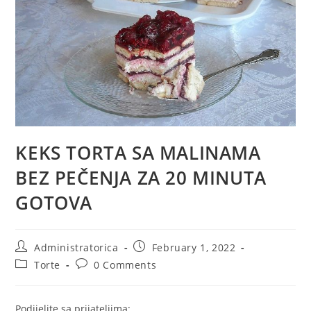
KEKS TORTA SA MALINAMA
BEZ PEČENJA ZA 20 MINUTA
GOTOVA
Post
Post
Administratorica
February 1, 2022
author:
published:
Post
Post
Torte
0 Comments
category:
comments:
Podijelite sa prijateljima: