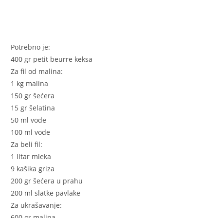
Potrebno je:
400 gr petit beurre keksa
Za fil od malina:
1 kg malina
150 gr šećera
15 gr šelatina
50 ml vode
100 ml vode
Za beli fil:
1 litar mleka
9 kašika griza
200 gr šećera u prahu
200 ml slatke pavlake
Za ukrašavanje:
600 gr malina