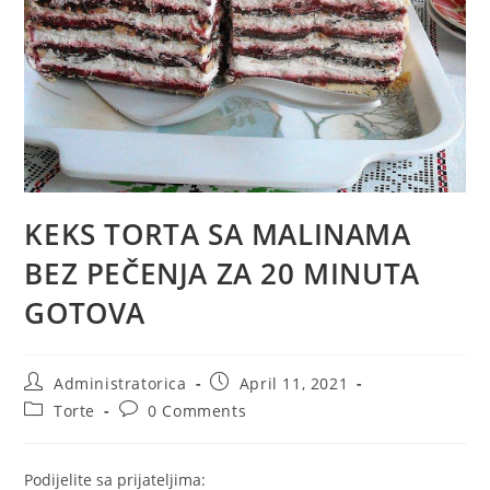
KEKS TORTA SA MALINAMA
BEZ PEČENJA ZA 20 MINUTA
GOTOVA
Post
Post
Administratorica
April 11, 2021
author:
published:
Post
Post
Torte
0 Comments
category:
comments:
Podijelite sa prijateljima: