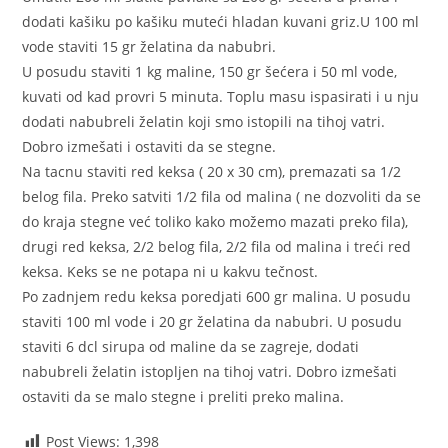
dodati kašiku po kašiku muteći hladan kuvani griz.U 100 ml
vode staviti 15 gr želatina da nabubri.
U posudu staviti 1 kg maline, 150 gr šećera i 50 ml vode,
kuvati od kad provri 5 minuta. Toplu masu ispasirati i u nju
dodati nabubreli želatin koji smo istopili na tihoj vatri.
Dobro izmešati i ostaviti da se stegne.
Na tacnu staviti red keksa ( 20 x 30 cm), premazati sa 1/2
belog fila. Preko satviti 1/2 fila od malina ( ne dozvoliti da se
do kraja stegne već toliko kako možemo mazati preko fila),
drugi red keksa, 2/2 belog fila, 2/2 fila od malina i treći red
keksa. Keks se ne potapa ni u kakvu tečnost.
Po zadnjem redu keksa poredjati 600 gr malina. U posudu
staviti 100 ml vode i 20 gr želatina da nabubri. U posudu
staviti 6 dcl sirupa od maline da se zagreje, dodati
nabubreli želatin istopljen na tihoj vatri. Dobro izmešati
ostaviti da se malo stegne i preliti preko malina.
Post Views:
1,398