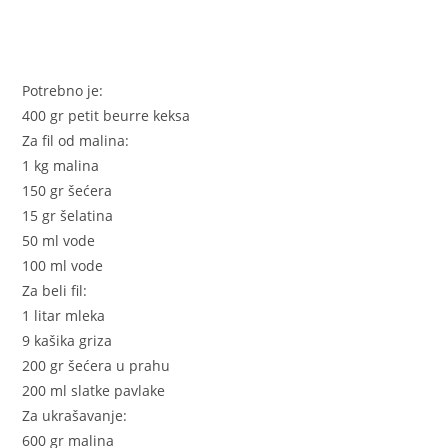
Potrebno je:
400 gr petit beurre keksa
Za fil od malina:
1 kg malina
150 gr šećera
15 gr šelatina
50 ml vode
100 ml vode
Za beli fil:
1 litar mleka
9 kašika griza
200 gr šećera u prahu
200 ml slatke pavlake
Za ukrašavanje:
600 gr malina