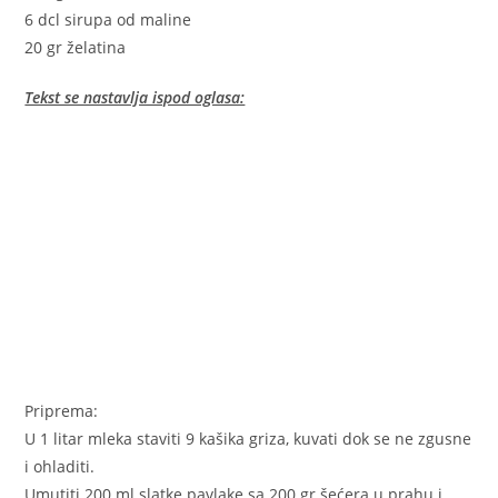
6 dcl sirupa od maline
20 gr želatina
Tekst se nastavlja ispod oglasa:
Priprema:
U 1 litar mleka staviti 9 kašika griza, kuvati dok se ne zgusne
i ohladiti.
Umutiti 200 ml slatke pavlake sa 200 gr šećera u prahu i