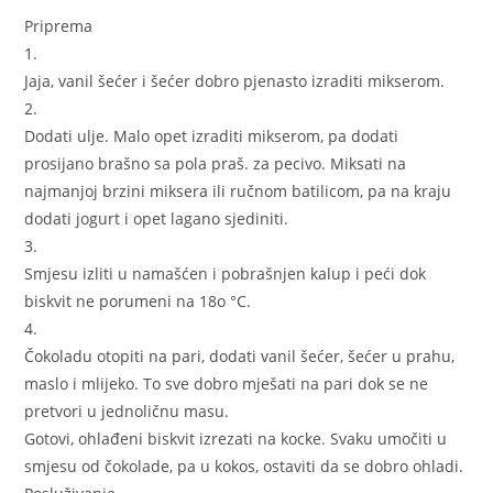
Priprema
1.
Jaja, vanil šećer i šećer dobro pjenasto izraditi mikserom.
2.
Dodati ulje. Malo opet izraditi mikserom, pa dodati
prosijano brašno sa pola praš. za pecivo. Miksati na
najmanjoj brzini miksera ili ručnom batilicom, pa na kraju
dodati jogurt i opet lagano sjediniti.
3.
Smjesu izliti u namašćen i pobrašnjen kalup i peći dok
biskvit ne porumeni na 18o °C.
4.
Čokoladu otopiti na pari, dodati vanil šećer, šećer u prahu,
maslo i mlijeko. To sve dobro mješati na pari dok se ne
pretvori u jednoličnu masu.
Gotovi, ohlađeni biskvit izrezati na kocke. Svaku umočiti u
smjesu od čokolade, pa u kokos, ostaviti da se dobro ohladi.