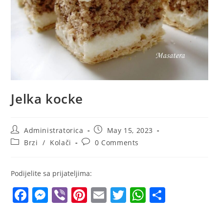
Jelka kocke
Post
Post
Administratorica
May 15, 2023
author:
published:
Post
Post
Brzi
/
Kolači
0 Comments
category:
comments:
Podijelite sa prijateljima:
F
M
Vi
Pi
E
T
W
S
a
e
b
nt
m
w
h
h