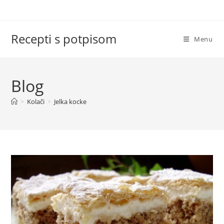
Skip
to
content
Recepti s potpisom
Menu
Blog
>
Kolači
>
Jelka kocke