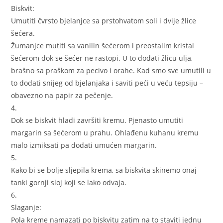
Biskvit:
Umutiti čvrsto bjelanjce sa prstohvatom soli i dvije žlice
šećera.
Žumanjce mutiti sa vanilin šećerom i preostalim kristal
šećerom dok se šećer ne rastopi. U to dodati žlicu ulja,
brašno sa praškom za pecivo i orahe. Kad smo sve umutili u
to dodati snijeg od bjelanjaka i saviti peći u veću tepsiju –
obavezno na papir za pečenje.
4.
Dok se biskvit hladi završiti kremu. Pjenasto umutiti
margarin sa šećerom u prahu. Ohlađenu kuhanu kremu
malo izmiksati pa dodati umućen margarin.
5.
Kako bi se bolje sljepila krema, sa biskvita skinemo onaj
tanki gornji sloj koji se lako odvaja.
6.
Slaganje:
Pola kreme namazati po biskvitu zatim na to staviti jednu