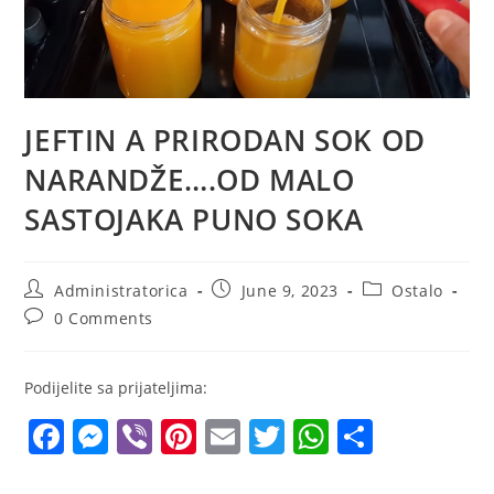
JEFTIN A PRIRODAN SOK OD
NARANDŽE….OD MALO
SASTOJAKA PUNO SOKA
Post
Post
Post
Administratorica
June 9, 2023
Ostalo
author:
published:
category:
Post
0 Comments
comments:
Podijelite sa prijateljima:
F
M
Vi
Pi
E
T
W
S
a
e
b
nt
m
w
h
h