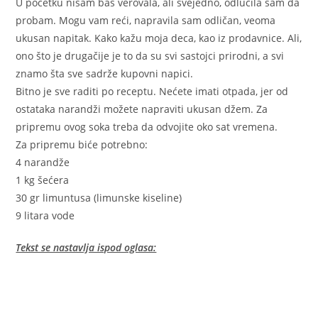
U početku nisam baš verovala, ali svejedno, odlučila sam da
probam. Mogu vam reći, napravila sam odličan, veoma
ukusan napitak. Kako kažu moja deca, kao iz prodavnice. Ali,
ono što je drugačije je to da su svi sastojci prirodni, a svi
znamo šta sve sadrže kupovni napici.
Bitno je sve raditi po receptu. Nećete imati otpada, jer od
ostataka narandži možete napraviti ukusan džem. Za
pripremu ovog soka treba da odvojite oko sat vremena.
Za pripremu biće potrebno:
4 narandže
1 kg šećera
30 gr limuntusa (limunske kiseline)
9 litara vode
Tekst se nastavlja ispod oglasa: