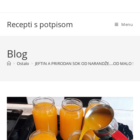
Skip
to
content
Recepti s potpisom
Menu
Blog
>
Ostalo
>
JEFTIN A PRIRODAN SOK OD NARANDŽE….OD MALO SA