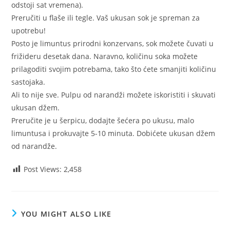
odstoji sat vremena).
Preručiti u flaše ili tegle. Vaš ukusan sok je spreman za
upotrebu!
Posto je limuntus prirodni konzervans, sok možete čuvati u
frižideru desetak dana. Naravno, količinu soka možete
prilagoditi svojim potrebama, tako što ćete smanjiti količinu
sastojaka.
Ali to nije sve. Pulpu od narandži možete iskoristiti i skuvati
ukusan džem.
Preručite je u šerpicu, dodajte šećera po ukusu, malo
limuntusa i prokuvajte 5-10 minuta. Dobićete ukusan džem
od narandže.
Post Views:
2,458
YOU MIGHT ALSO LIKE