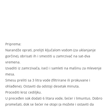
Priprema:
Narandže oprati, prelijti ključalom vodom (za uklanjanje
gorčine), obrisati ih i smestiti u zamrzivač na sat-dva
vremena.
Izvaditi iz zamrzivača, iseći i samleti na mašinu za mlevenje
mesa.
Smesu preliti sa 3 litra vode (filtrirane ili prokuvane i
ohlađene). Ostaviti da odstoji desetak minuta.
Procediti kroz cediljku.
U preceđen sok dodati 6 litara vode, šećer i limuntus. Dobro
promešati, dok se šećer ne otopi (a možete i ostaviti da