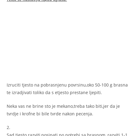
Izruciti tjesto na pobrasnjenu povrsinu,oko 50-100 g brasna
te izradjivati toliko da s etjesto prestane ljepiti.
Neka vas ne brine sto je mekano,treba tako biti,jer da je
tvrdje i krofne bi bile tvrde nakon pecenja.
2.
Sad tjesto razviti,posipati po potrebi sa brasnom, razviti 1-1,