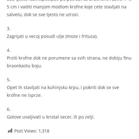
5 cm i vaditi manjom modlom krofne koje cete stavljati na
salvetu, dok se sve tjesto ne utrosi.
3.
Zagrijati u vecoj posudi ulje (moze i frituza).
4.
Prziti krofne dok ne porumene sa svih strana, ne dobiju finu
braonkastu boju.
5.
Opet ih stavljati na kuhinjsku krpu, i pokriti dok se sve
krofne ne isprze.
6.
Gotove uvaljivati u kristal secer, ili po zelji.
Post Views:
1,318