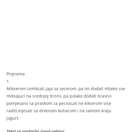
Priprema
1.
Mikserom izmiksati jaja sa secerom, pa im dodati mljeko sve
miksajuci na srednjoj brzini, pa polako dodati brasno
pomjesano sa praskom za pecivo,ali ne kikserom vise
raditi,mjesati sa drvenom kuhacom i na samom kraju
jogurt.
Tekst se nastavlja ispod oglasa: