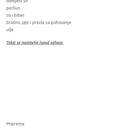
dimljeni sir
peršun
so i biber
brašno, jaje i prezla za pohovanje
ulje
Tekst se nastavlja ispod oglasa:
Priprema