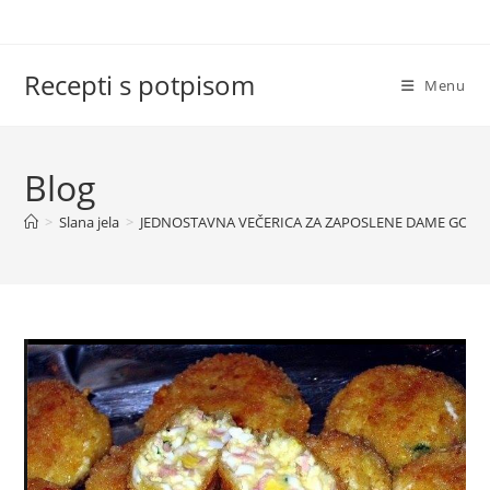
Skip
to
content
Recepti s potpisom
Menu
Blog
>
Slana jela
>
JEDNOSTAVNA VEČERICA ZA ZAPOSLENE DAME GOTO