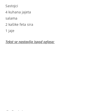
Sastojci
4 kuhana jajeta
salama
2 kašike feta sira
1 jaje
Tekst se nastavlja ispod oglasa: