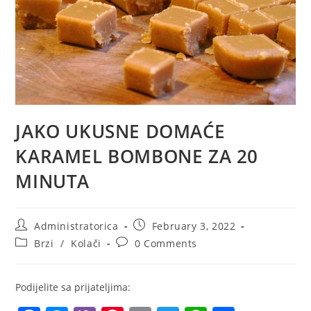
JAKO UKUSNE DOMAĆE
KARAMEL BOMBONE ZA 20
MINUTA
Post
Post
Administratorica
February 3, 2022
author:
published:
Post
Post
Brzi
/
Kolači
0 Comments
category:
comments:
Podijelite sa prijateljima: