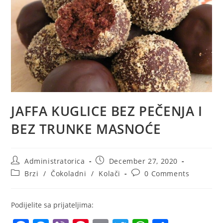
JAFFA KUGLICE BEZ PEČENJA I
BEZ TRUNKE MASNOĆE
Post
Post
Administratorica
December 27, 2020
author:
published:
Post
Post
Brzi
/
Čokoladni
/
Kolači
0 Comments
category:
comments:
Podijelite sa prijateljima: