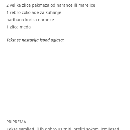
2 velike zlice pekmeza od narance ili marelice
1 rebro cokolade za kuhanje
naribana korica narance
1 zlica meda
Tekst se nastavlja ispod oglasa:
PRIPREMA
Kekse samljeti ili ih dobro usitniti, preliti sokom, izmijesati,