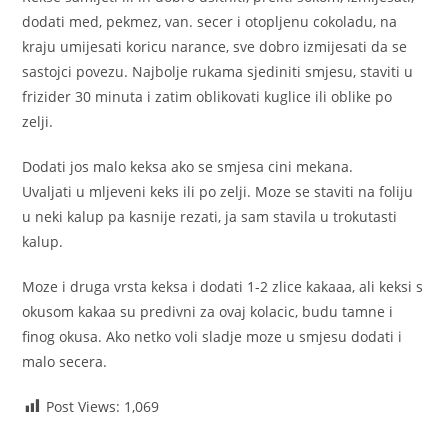
dodati med, pekmez, van. secer i otopljenu cokoladu, na
kraju umijesati koricu narance, sve dobro izmijesati da se
sastojci povezu. Najbolje rukama sjediniti smjesu, staviti u
frizider 30 minuta i zatim oblikovati kuglice ili oblike po
zelji.
Dodati jos malo keksa ako se smjesa cini mekana.
Uvaljati u mljeveni keks ili po zelji. Moze se staviti na foliju
u neki kalup pa kasnije rezati, ja sam stavila u trokutasti
kalup.
Moze i druga vrsta keksa i dodati 1-2 zlice kakaaa, ali keksi s
okusom kakaa su predivni za ovaj kolacic, budu tamne i
finog okusa. Ako netko voli sladje moze u smjesu dodati i
malo secera.
Post Views:
1,069