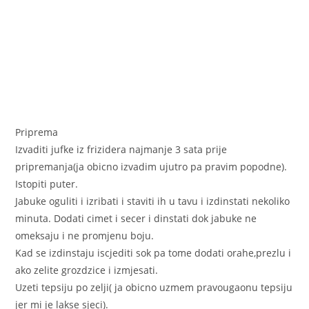
Priprema
Izvaditi jufke iz frizidera najmanje 3 sata prije
pripremanja(ja obicno izvadim ujutro pa pravim popodne).
Istopiti puter.
Jabuke oguliti i izribati i staviti ih u tavu i izdinstati nekoliko
minuta. Dodati cimet i secer i dinstati dok jabuke ne
omeksaju i ne promjenu boju.
Kad se izdinstaju iscjediti sok pa tome dodati orahe,prezlu i
ako zelite grozdzice i izmjesati.
Uzeti tepsiju po zelji( ja obicno uzmem pravougaonu tepsiju
jer mi je lakse sjeci).