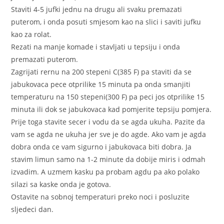
Staviti 4-5 jufki jednu na drugu ali svaku premazati
puterom, i onda posuti smjesom kao na slici i saviti jufku
kao za rolat.
Rezati na manje komade i stavljati u tepsiju i onda
premazati puterom.
Zagrijati rernu na 200 stepeni C(385 F) pa staviti da se
jabukovaca pece otprilike 15 minuta pa onda smanjiti
temperaturu na 150 stepeni(300 F) pa peci jos otprilike 15
minuta ili dok se jabukovaca kad pomjerite tepsiju pomjera.
Prije toga stavite secer i vodu da se agda ukuha. Pazite da
vam se agda ne ukuha jer sve je do agde. Ako vam je agda
dobra onda ce vam sigurno i jabukovaca biti dobra. Ja
stavim limun samo na 1-2 minute da dobije miris i odmah
izvadim. A uzmem kasku pa probam agdu pa ako polako
silazi sa kaske onda je gotova.
Ostavite na sobnoj temperaturi preko noci i posluzite
sljedeci dan.