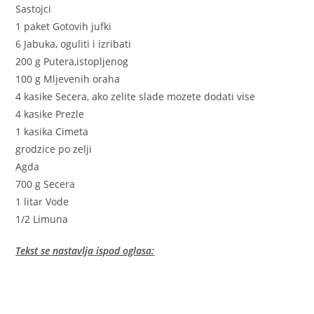
Sastojci
1 paket Gotovih jufki
6 Jabuka, oguliti i izribati
200 g Putera,istopljenog
100 g Mljevenih oraha
4 kasike Secera, ako zelite slade mozete dodati vise
4 kasike Prezle
1 kasika Cimeta
grodzice po zelji
Agda
700 g Secera
1 litar Vode
1/2 Limuna
Tekst se nastavlja ispod oglasa: