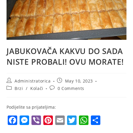
JABUKOVAČA KAKVU DO SADA
NISTE PROBALI! OVU MORATE!
Post
Post
Administratorica
May 10, 2023
author:
published:
Post
Post
Brzi
/
Kolači
0 Comments
category:
comments:
Podijelite sa prijateljima:
F
M
Vi
Pi
E
T
W
S
a
e
b
nt
m
w
h
h