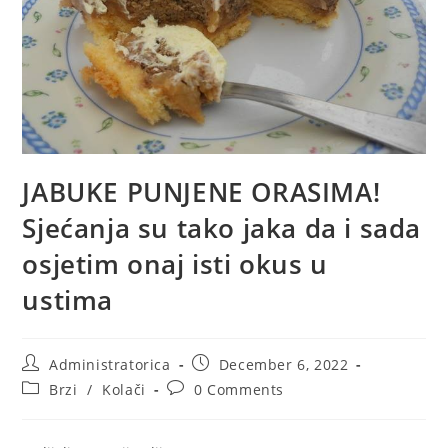
JABUKE PUNJENE ORASIMA!
Sjećanja su tako jaka da i sada
osjetim onaj isti okus u
ustima
Post
Post
Administratorica
December 6, 2022
author:
published:
Post
Post
Brzi
/
Kolači
0 Comments
category:
comments: