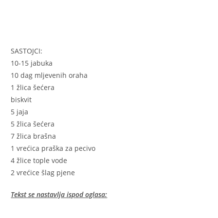
SASTOJCI:
10-15 jabuka
10 dag mljevenih oraha
1 žlica šećera
biskvit
5 jaja
5 žlica šećera
7 žlica brašna
1 vrećica praška za pecivo
4 žlice tople vode
2 vrećice šlag pjene
Tekst se nastavlja ispod oglasa: