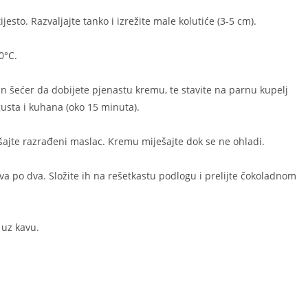
esto. Razvaljajte tanko i izrežite male kolutiće (3-5 cm).
0°C.
ilin šećer da dobijete pjenastu kremu, te stavite na parnu kupelj
usta i kuhana (oko 15 minuta).
šajte razrađeni maslac. Kremu miješajte dok se ne ohladi.
va po dva. Složite ih na rešetkastu podlogu i prelijte čokoladnom
 uz kavu.