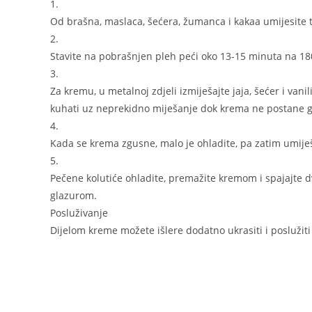
1.
Od brašna, maslaca, šećera, žumanca i kakaa umijesite tij
2.
Stavite na pobrašnjen pleh peći oko 13-15 minuta na 18
3.
Za kremu, u metalnoj zdjeli izmiješajte jaja, šećer i van
kuhati uz neprekidno miješanje dok krema ne postane g
4.
Kada se krema zgusne, malo je ohladite, pa zatim umije
5.
Pečene kolutiće ohladite, premažite kremom i spajajte d
glazurom.
Posluživanje
Dijelom kreme možete išlere dodatno ukrasiti i poslužiti