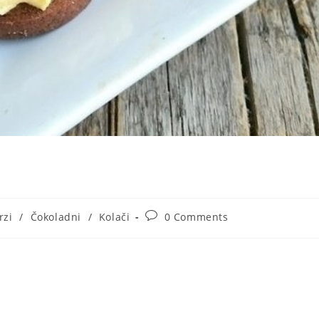
Post
rzi
/
Čokoladni
/
Kolači
0 Comments
ory:
comments: