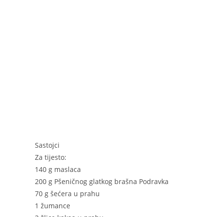
c
ss
er
er
ai
itt
at
ar
e
e
e
l
er
s
e
b
n
st
A
o
g
p
o
er
p
k
Sastojci
Za tijesto:
140 g maslaca
200 g Pšeničnog glatkog brašna Podravka
70 g šećera u prahu
1 žumance