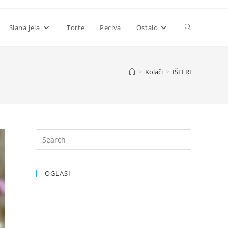
Toggle
Slana jela
Torte
Peciva
Ostalo
website
>
Kolači
>
IŠLERI
search
OGLASI