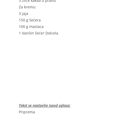
3 žlice kakaa u prahu
Za kremu:
3 jaja
150 g šećera
100 g maslaca
1 Vanilin šećer Dolcela
Tekst se nastavlja ispod oglasa:
Priprema