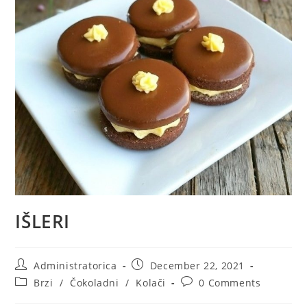
IŠLERI
Post
Post
Administratorica
December 22, 2021
author:
published:
Post
Post
Brzi
/
Čokoladni
/
Kolači
0 Comments
category:
comments: