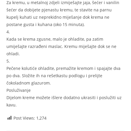
Za kremu, u metalnoj zdjeli izmiješajte jaja, šećer i vanilin
šećer da dobijete pjenastu kremu, te stavite na parnu
kupelj kuhati uz neprekidno miješanje dok krema ne
postane gusta i kuhana (oko 15 minuta).
4.
Kada se krema zgusne, malo je ohladite, pa zatim
umiješajte razrađeni maslac. Kremu miješajte dok se ne
ohladi.
5.
Pečene kolutiće ohladite, premažite kremom i spajajte dva
po dva. Složite ih na rešetkastu podlogu i prelijte
čokoladnom glazurom.
Posluživanje
Dijelom kreme možete išlere dodatno ukrasiti i poslužiti uz
kavu.
Post Views:
1,274