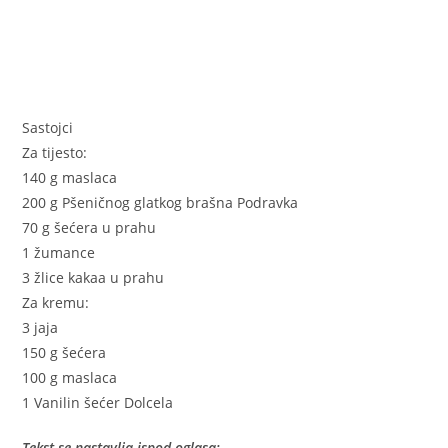
Sastojci
Za tijesto:
140 g maslaca
200 g Pšeničnog glatkog brašna Podravka
70 g šećera u prahu
1 žumance
3 žlice kakaa u prahu
Za kremu:
3 jaja
150 g šećera
100 g maslaca
1 Vanilin šećer Dolcela
Tekst se nastavlja ispod oglasa: