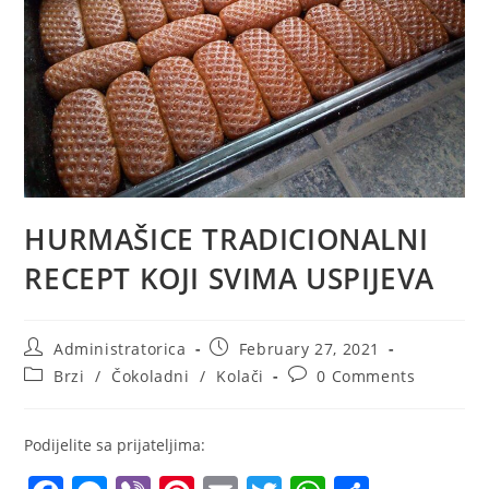
HURMAŠICE TRADICIONALNI
RECEPT KOJI SVIMA USPIJEVA
Post
Post
Administratorica
February 27, 2021
author:
published:
Post
Post
Brzi
/
Čokoladni
/
Kolači
0 Comments
category:
comments:
Podijelite sa prijateljima: