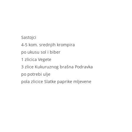
k
Sastojci
4-5 kom. srednjih krompira
po ukusu sol i biber
1 zlicica Vegete
3 zlice Kukuruznog brašna Podravka
po potrebi ulje
pola zlicice Slatke paprike mljevene