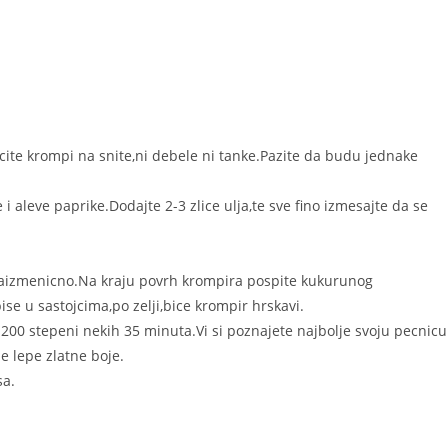
cite krompi na snite,ni debele ni tanke.Pazite da budu jednake
 aleve paprike.Dodajte 2-3 zlice ulja,te sve fino izmesajte da se
 naizmenicno.Na kraju povrh krompira pospite kukurunog
e u sastojcima,po zelji,bice krompir hrskavi.
200 stepeni nekih 35 minuta.Vi si poznajete najbolje svoju pecnicu
e lepe zlatne boje.
sa.