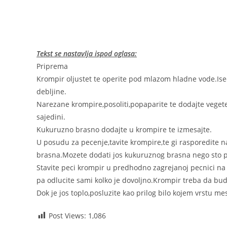
Tekst se nastavlja ispod oglasa:
Priprema
Krompir oljustet te operite pod mlazom hladne vode.Ise
debljine.
Narezane krompire,posoliti,popaparite te dodajte vegete i
sajedini.
Kukuruzno brasno dodajte u krompire te izmesajte.
U posudu za pecenje,tavite krompire,te gi rasporedite
brasna.Mozete dodati jos kukuruznog brasna nego sto pis
Stavite peci krompir u predhodno zagrejanoj pecnici na 
pa odlucite sami kolko je dovoljno.Krompir treba da bud
Dok je jos toplo,posluzite kao prilog bilo kojem vrstu me
Post Views:
1,086