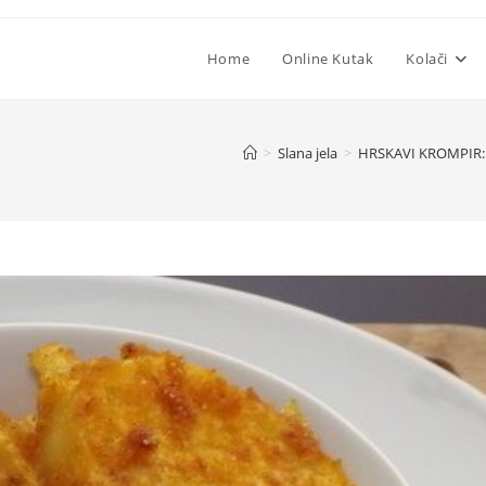
Home
Online Kutak
Kolači
>
Slana jela
>
HRSKAVI KROMPIR: 