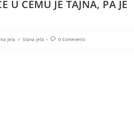
E U ČEMU JE TAJNA, PA JE
Post
na jela
/
Slana jela
0 Comments
y:
comments: