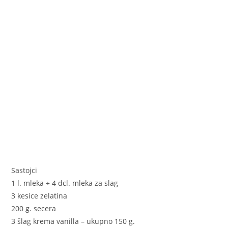
o
er
p
k
Sastojci
1 l. mleka + 4 dcl. mleka za slag
3 kesice zelatina
200 g. secera
3 šlag krema vanilla – ukupno 150 g.