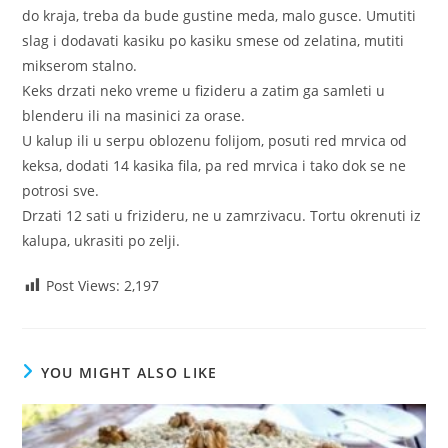
do kraja, treba da bude gustine meda, malo gusce. Umutiti
slag i dodavati kasiku po kasiku smese od zelatina, mutiti
mikserom stalno.
Keks drzati neko vreme u fizideru a zatim ga samleti u
blenderu ili na masinici za orase.
U kalup ili u serpu oblozenu folijom, posuti red mrvica od
keksa, dodati 14 kasika fila, pa red mrvica i tako dok se ne
potrosi sve.
Drzati 12 sati u frizideru, ne u zamrzivacu. Tortu okrenuti iz
kalupa, ukrasiti po zelji.
Post Views:
2,197
YOU MIGHT ALSO LIKE