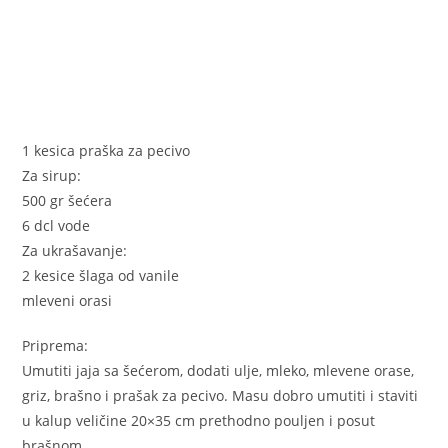
1 kesica praška za pecivo
Za sirup:
500 gr šećera
6 dcl vode
Za ukrašavanje:
2 kesice šlaga od vanile
mleveni orasi
Priprema:
Umutiti jaja sa šećerom, dodati ulje, mleko, mlevene orase,
griz, brašno i prašak za pecivo. Masu dobro umutiti i staviti
u kalup veličine 20×35 cm prethodno pouljen i posut
brašnom.