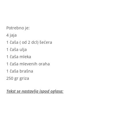
Potrebno je:
4 jaja
1 čaša ( od 2 dcl) šećera
1 čaša ulja
1 čaša mleka
1 čaša mlevenih oraha
1 čaša brašna
250 gr griza
Tekst se nastavlja ispod oglasa: