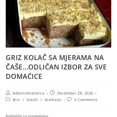
GRIZ KOLAČ SA MJERAMA NA
ČAŠE…ODLIČAN IZBOR ZA SVE
DOMAĆICE
Post
Post
Administratorica
December 28, 2020
author:
published:
Post
Post
Brzi
/
Kolači
/
Kremasti
0 Comments
category:
comments:
Podijelite sa prijateljima: