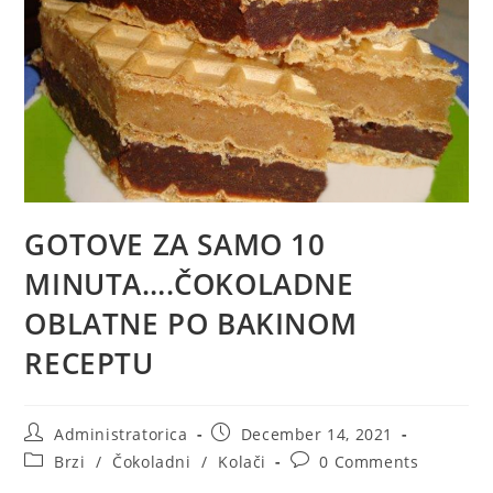
GOTOVE ZA SAMO 10
MINUTA….ČOKOLADNE
OBLATNE PO BAKINOM
RECEPTU
Post
Post
Administratorica
December 14, 2021
author:
published:
Post
Post
Brzi
/
Čokoladni
/
Kolači
0 Comments
category:
comments: