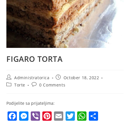
FIGARO TORTA
Post
Post
Administratorica
October 18, 2022
author:
published:
Post
Post
Torte
0 Comments
category:
comments:
Podijelite sa prijateljima:
F
M
Vi
Pi
E
T
W
S
a
e
b
nt
m
w
h
h