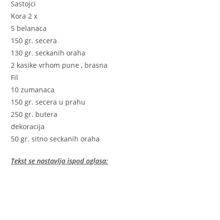
Sastojci
Kora 2 x
5 belanaca
150 gr. secera
130 gr. seckanih oraha
2 kasike vrhom pune , brasna
Fil
10 zumanaca
150 gr. secera u prahu
250 gr. butera
dekoracija
50 gr. sitno seckanih oraha
Tekst se nastavlja ispod oglasa: