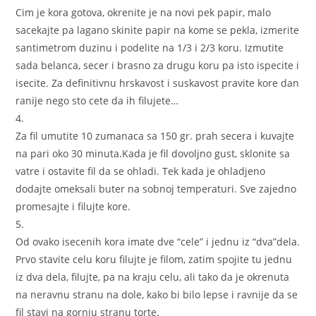
Cim je kora gotova, okrenite je na novi pek papir, malo
sacekajte pa lagano skinite papir na kome se pekla, izmerite
santimetrom duzinu i podelite na 1/3 i 2/3 koru. Izmutite
sada belanca, secer i brasno za drugu koru pa isto ispecite i
isecite. Za definitivnu hrskavost i suskavost pravite kore dan
ranije nego sto cete da ih filujete…
4.
Za fil umutite 10 zumanaca sa 150 gr. prah secera i kuvajte
na pari oko 30 minuta.Kada je fil dovoljno gust, sklonite sa
vatre i ostavite fil da se ohladi. Tek kada je ohladjeno
dodajte omeksali buter na sobnoj temperaturi. Sve zajedno
promesajte i filujte kore.
5.
Od ovako isecenih kora imate dve “cele” i jednu iz “dva”dela.
Prvo stavite celu koru filujte je filom, zatim spojite tu jednu
iz dva dela, filujte, pa na kraju celu, ali tako da je okrenuta
na neravnu stranu na dole, kako bi bilo lepse i ravnije da se
fil stavi na gornju stranu torte.