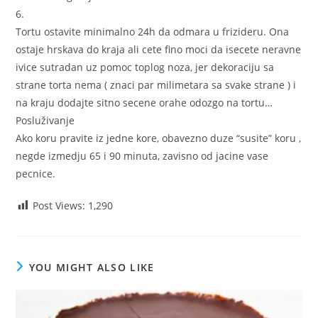
6.
Tortu ostavite minimalno 24h da odmara u frizideru. Ona
ostaje hrskava do kraja ali cete fino moci da isecete neravne
ivice sutradan uz pomoc toplog noza, jer dekoraciju sa
strane torta nema ( znaci par milimetara sa svake strane ) i
na kraju dodajte sitno secene orahe odozgo na tortu…
Posluživanje
Ako koru pravite iz jedne kore, obavezno duze “susite” koru ,
negde izmedju 65 i 90 minuta, zavisno od jacine vase
pecnice.
Post Views:
1,290
YOU MIGHT ALSO LIKE