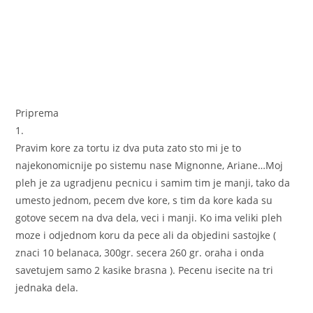
Priprema
1.
Pravim kore za tortu iz dva puta zato sto mi je to
najekonomicnije po sistemu nase Mignonne, Ariane…Moj
pleh je za ugradjenu pecnicu i samim tim je manji, tako da
umesto jednom, pecem dve kore, s tim da kore kada su
gotove secem na dva dela, veci i manji. Ko ima veliki pleh
moze i odjednom koru da pece ali da objedini sastojke (
znaci 10 belanaca, 300gr. secera 260 gr. oraha i onda
savetujem samo 2 kasike brasna ). Pecenu isecite na tri
jednaka dela.