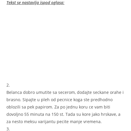
Tekst se nastavlja ispod oglasa:
2.
Belanca dobro umutite sa secerom, dodajte seckane orahe i
brasno. Sipajte u pleh od pecnice koga ste predhodno
oblozili sa pek papirom. Za po jednu koru ce vam biti
dovoljno 55 minuta na 150 st. Tada su kore jako hrskave, a
za nesto meksu varijantu pecite manje vremena.
3.