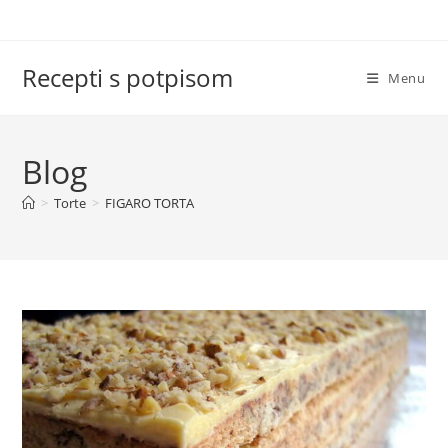
Skip
to
content
Recepti s potpisom
Menu
Blog
>
Torte
>
FIGARO TORTA