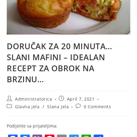
DORUČAK ZA 20 MINUTA…
SLANI MAFINI – IDEALAN
RECEPT ZA OBROK NA
BRZINU…
Post
Post
Administratorica
April 7, 2021
author:
published:
Post
Post
Glavna jela
/
Slana jela
0 Comments
category:
comments:
Podijelite sa prijateljima: