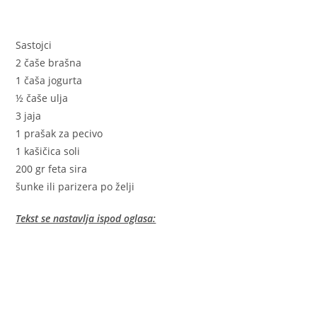
Sastojci
2 čaše brašna
1 čaša jogurta
½ čaše ulja
3 jaja
1 prašak za pecivo
1 kašičica soli
200 gr feta sira
šunke ili parizera po želji
Tekst se nastavlja ispod oglasa: