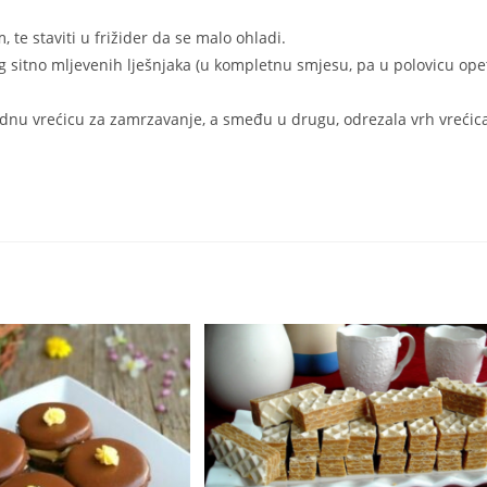
 te staviti u frižider da se malo ohladi.
kg sitno mljevenih lješnjaka (u kompletnu smjesu, pa u polovicu ope
ednu vrećicu za zamrzavanje, a smeđu u drugu, odrezala vrh vrećic