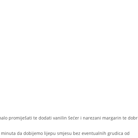
 malo promiješati te dodati vanilin šećer i narezani margarin te dob
5 minuta da dobijemo lijepu smjesu bez eventualnih grudica od