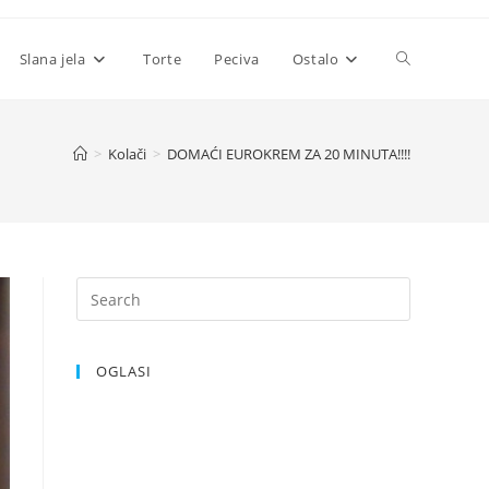
Toggle
Slana jela
Torte
Peciva
Ostalo
website
>
Kolači
>
DOMAĆI EUROKREM ZA 20 MINUTA!!!!
search
OGLASI