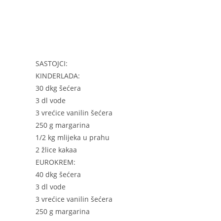
k
SASTOJCI:
KINDERLADA:
30 dkg šećera
3 dl vode
3 vrećice vanilin šećera
250 g margarina
1/2 kg mlijeka u prahu
2 žlice kakaa
EUROKREM:
40 dkg šećera
3 dl vode
3 vrećice vanilin šećera
250 g margarina