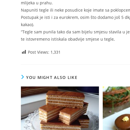
mlijeka u prahu.
Napuniti tegle ili neke posudice koje imate sa poklopcem,
Postupak je isti i za eurokrem, osim što dodamo još 5 d
kakao).
“Tegle sam punila tako da sam bijelu smjesu stavila u j
te istovremeno istiskala obadvije smjese u tegle,
Post Views:
1,331
YOU MIGHT ALSO LIKE