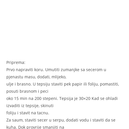
Priprema:
Prvo napraviti koru. Umutiti zumanjke sa secerom u
pjenastu masu, dodati, mlijeko,
ulje i brasno. U tepsiju staviti pek papir ili foliju, pomastiti,
posuti brasnom i peci
oko 15 min na 200 stepeni. Tepsija je 30×20 Kad se ohladi
izvaditi iz tepsije, skinuti
foliju i stavit na tacnu.
Za saum, staviti secer u serpu, dodati vodu i staviti da se
kuha. Dok provrije smanjiti na