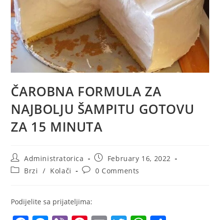
ČAROBNA FORMULA ZA
NAJBOLJU ŠAMPITU GOTOVU
ZA 15 MINUTA
Post
Post
Administratorica
February 16, 2022
author:
published:
Post
Post
Brzi
/
Kolači
0 Comments
category:
comments:
Podijelite sa prijateljima: