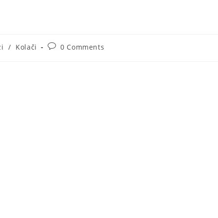
Post
zi
/
Kolači
0 Comments
ry:
comments: