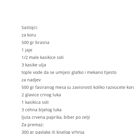
Sastojci:
za koru
500 gr brasna
1 jaje
1/2 male kasikice soli
3 kasike ulja
tople vode da se umijesi glatko i mekano tijesto
za nadjev
500 gr fasiranog mesa (u zavisnosti koliko razvucete ko
2 glavice crnog luka
1 kasikica soli
3 cehna bijelog luka
ljuta crvena paprika, biber po zelji
Za premaz:
300 gr pavlake ili kiselog vrhnja