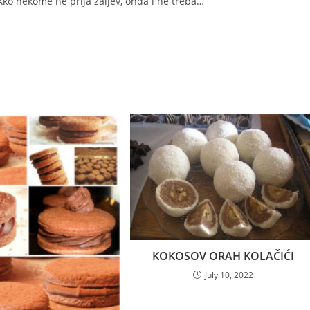
. Ako nekome ne prija zaljev, onda i ne treba…
KOKOSOV ORAH KOLAČIĆI
July 10, 2022