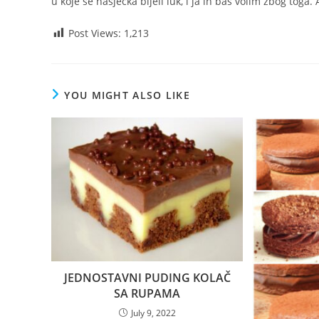
u koje se nasjecka bijeli luk, i ja ih bas volim zbog toga
Post Views:
1,213
YOU MIGHT ALSO LIKE
JEDNOSTAVNI PUDING KOLAČ
SA RUPAMA
July 9, 2022