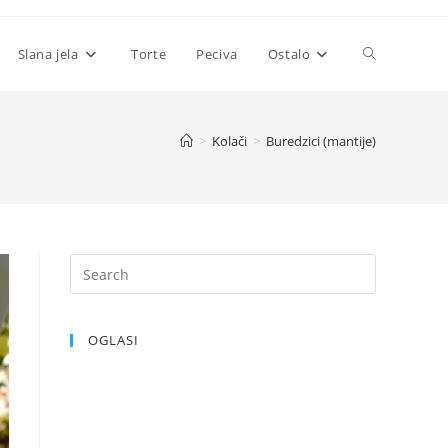
Toggle
Slana jela
Torte
Peciva
Ostalo
website
>
Kolači
>
Buredzici (mantije)
search
OGLASI