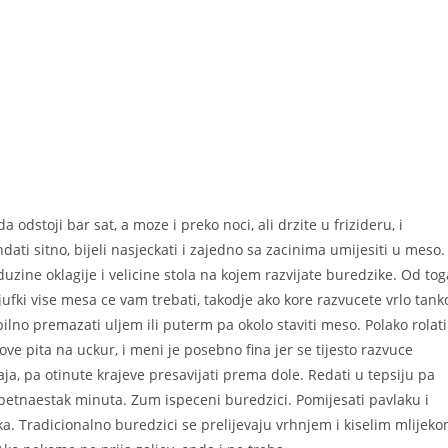
a odstoji bar sat, a moze i preko noci, ali drzite u frizideru, i
ndati sitno, bijeli nasjeckati i zajedno sa zacinima umijesiti u meso.
od duzine oklagije i velicine stola na kojem razvijate buredzike. Od tog
 jufki vise mesa ce vam trebati, takodje ako kore razvucete vrlo tank
ilno premazati uljem ili puterm pa okolo staviti meso. Polako rolati
ve pita na uckur, i meni je posebno fina jer se tijesto razvuce
a, pa otinute krajeve presavijati prema dole. Redati u tepsiju pa
 petnaestak minuta. Zum ispeceni buredzici. Pomijesati pavlaku i
luka. Tradicionalno buredzici se prelijevaju vrhnjem i kiselim mlijek