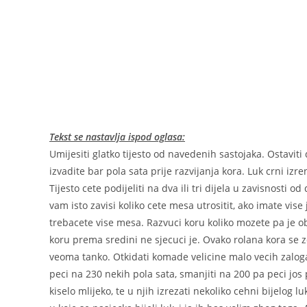
Tekst se nastavlja ispod oglasa:
Umijesiti glatko tijesto od navedenih sastojaka. Ostaviti d
izvadite bar pola sata prije razvijanja kora. Luk crni izre
Tijesto cete podijeliti na dva ili tri dijela u zavisnosti 
vam isto zavisi koliko cete mesa utrositit, ako imate vise
trebacete vise mesa. Razvuci koru koliko mozete pa je ob
koru prema sredini ne sjecuci je. Ovako rolana kora se zo
veoma tanko. Otkidati komade velicine malo vecih zalogaj
peci na 230 nekih pola sata, smanjiti na 200 pa peci jos
kiselo mlijeko, te u njih izrezati nekoliko cehni bijelog 