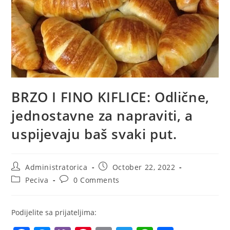
BRZO I FINO KIFLICE: Odlične,
jednostavne za napraviti, a
uspijevaju baš svaki put.
Post
Post
Administratorica
October 22, 2022
author:
published:
Post
Post
Peciva
0 Comments
category:
comments:
Podijelite sa prijateljima: