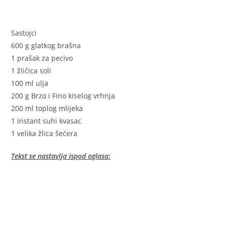
Sastojci
600 g glatkog brašna
1 prašak za pecivo
1 žličica soli
100 ml ulja
200 g Brzo i Fino kiselog vrhnja
200 ml toplog mlijeka
1 instant suhi kvasac
1 velika žlica šećera
Tekst se nastavlja ispod oglasa: