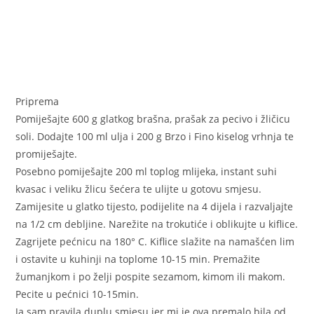
Priprema
Pomiješajte 600 g glatkog brašna, prašak za pecivo i žličicu
soli. Dodajte 100 ml ulja i 200 g Brzo i Fino kiselog vrhnja te
promiješajte.
Posebno pomiješajte 200 ml toplog mlijeka, instant suhi
kvasac i veliku žlicu šećera te ulijte u gotovu smjesu.
Zamijesite u glatko tijesto, podijelite na 4 dijela i razvaljajte
na 1/2 cm debljine. Narežite na trokutiće i oblikujte u kiflice.
Zagrijete pećnicu na 180° C. Kiflice slažite na namašćen lim
i ostavite u kuhinji na toplome 10-15 min. Premažite
žumanjkom i po želji pospite sezamom, kimom ili makom.
Pecite u pećnici 10-15min.
Ja sam pravila duplu smjesu jer mi je ova premalo bila od