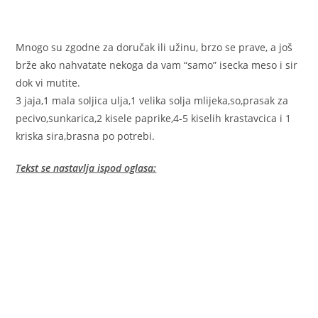
Mnogo su zgodne za doručak ili užinu, brzo se prave, a još
brže ako nahvatate nekoga da vam “samo” isecka meso i sir
dok vi mutite.
3 jaja,1 mala soljica ulja,1 velika solja mlijeka,so,prasak za
pecivo,sunkarica,2 kisele paprike,4-5 kiselih krastavcica i 1
kriska sira,brasna po potrebi.
Tekst se nastavlja ispod oglasa: