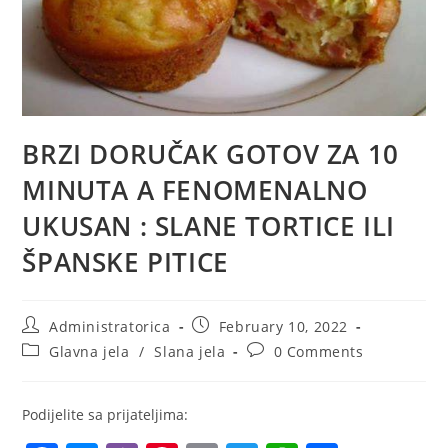
BRZI DORUČAK GOTOV ZA 10
MINUTA A FENOMENALNO
UKUSAN : SLANE TORTICE ILI
ŠPANSKE PITICE
Post
Post
Administratorica
February 10, 2022
author:
published:
Post
Post
Glavna jela
/
Slana jela
0 Comments
category:
comments:
Podijelite sa prijateljima: