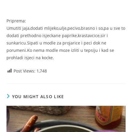
Priprema:
Umutiti jaja,dodati mlijeko,ulje,pecivo,brasno i so,pa u sve to
dodati prethodno isjeckane paprike,krastavcice,sir i
sunkaricu.Sipati u modle za projarice i peci dok ne
porumeni.Ko nema modle moze izliti u tepsiju i kad se
prohladi isjeci na kocke.
Post Views:
1,748
YOU MIGHT ALSO LIKE