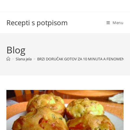
Skip
to
content
Recepti s potpisom
Menu
Blog
>
Slana jela
>
BRZI DORUČAK GOTOV ZA 10 MINUTA A FENOMENALNO