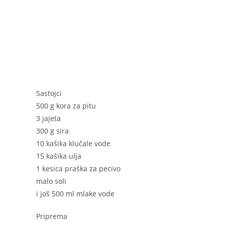
o
g
p
o
er
p
k
Sastojci
500 g kora za pitu
3 jajeta
300 g sira
10 kašika klučale vode
15 kašika ulja
1 kesica praška za pecivo
malo soli
i još 500 ml mlake vode
Priprema