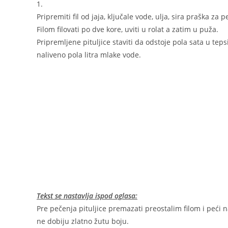
1.
Pripremiti fil od jaja, ključale vode, ulja, sira praška za pe
Filom filovati po dve kore, uviti u rolat a zatim u puža.
Pripremljene pituljice staviti da odstoje pola sata u tepsij
naliveno pola litra mlake vode.
Tekst se nastavlja ispod oglasa:
Pre pečenja pituljice premazati preostalim filom i peći 
ne dobiju zlatno žutu boju.