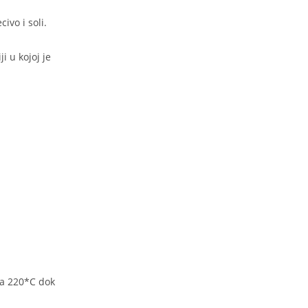
civo i soli.
i u kojoj je
na 220*C dok