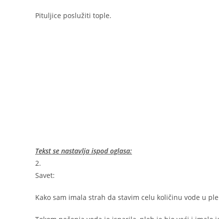
Pituljice poslužiti tople.
Tekst se nastavlja ispod oglasa:
2.
Savet:
Kako sam imala strah da stavim celu količinu vode u ple