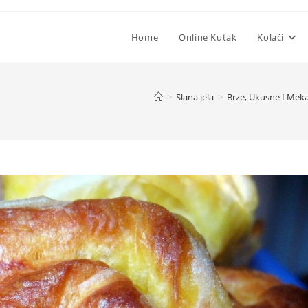
Home
Online Kutak
Kolači
>
Slana jela
>
Brze, Ukusne I Meka