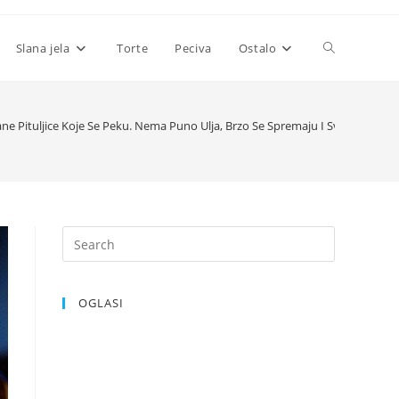
Toggle
Slana jela
Torte
Peciva
Ostalo
website
ne Pituljice Koje Se Peku. Nema Puno Ulja, Brzo Se Spremaju I Svi Će Uživati
search
OGLASI