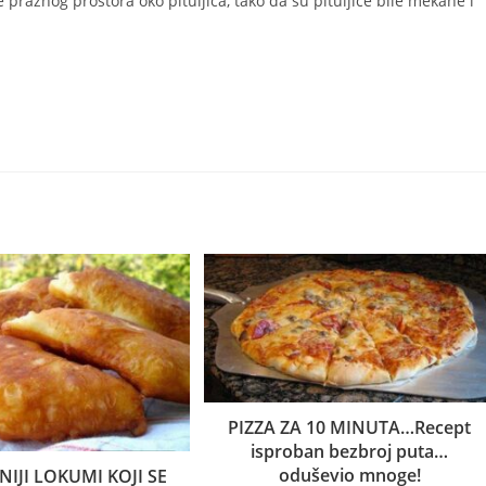
e praznog prostora oko pituljica, tako da su pituljice bile mekane i
PIZZA ZA 10 MINUTA…Recept
isproban bezbroj puta…
oduševio mnoge!
IJI LOKUMI KOJI SE