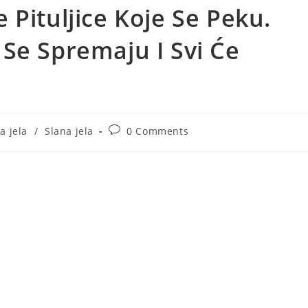
 Pituljice Koje Se Peku.
Se Spremaju I Svi Će
Post
a jela
/
Slana jela
0 Comments
comments: