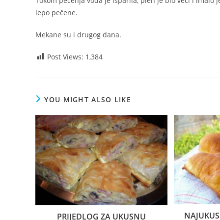
Tokom pečenja voda je isparila, pleh je bio veći i imalo j
lepo pečene.
Mekane su i drugog dana.
Post Views:
1,384
YOU MIGHT ALSO LIKE
NAJUKUSN
PRIJEDLOG ZA UKUSNU