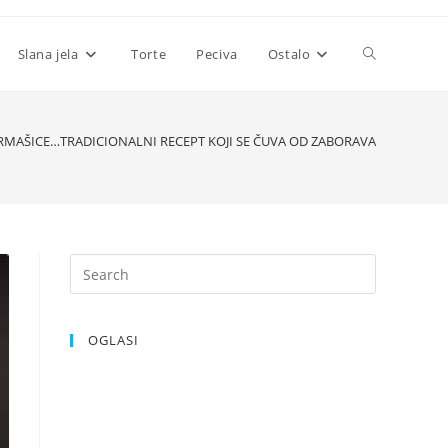
Toggle
Slana jela
Torte
Peciva
Ostalo
website
MAŠICE…TRADICIONALNI RECEPT KOJI SE ČUVA OD ZABORAVA
search
OGLASI