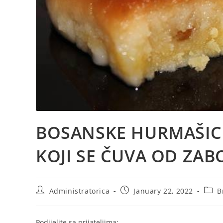
BOSANSKE HURMAŠIC
KOJI SE ČUVA OD ZA
Post
Post
Post
Administratorica
January 22, 2022
B
author:
published:
categ
Podijelite sa prijateljima: