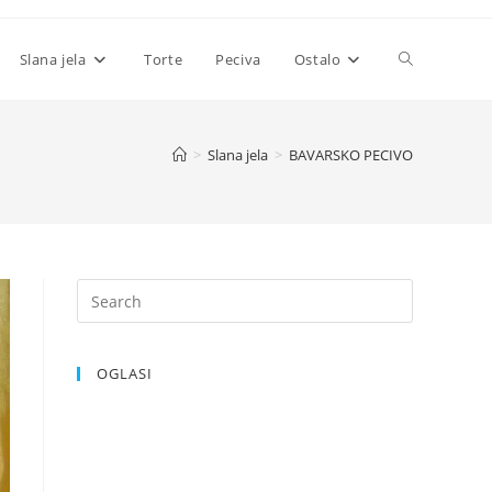
Toggle
Slana jela
Torte
Peciva
Ostalo
website
>
Slana jela
>
BAVARSKO PECIVO
search
OGLASI