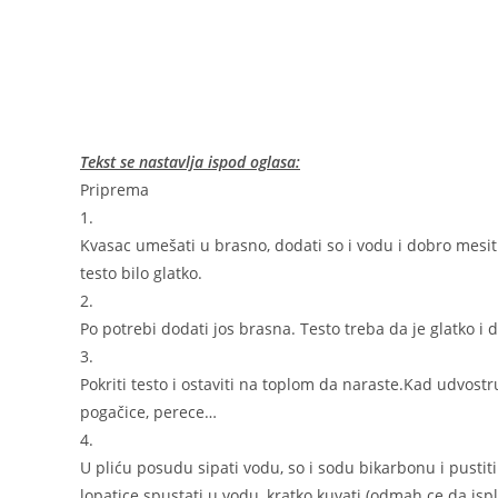
Tekst se nastavlja ispod oglasa:
Priprema
1.
Kvasac umešati u brasno, dodati so i vodu i dobro mesit
testo bilo glatko.
2.
Po potrebi dodati jos brasna. Testo treba da je glatko i d
3.
Pokriti testo i ostaviti na toplom da naraste.Kad udvostruč
pogačice, perece…
4.
U pliću posudu sipati vodu, so i sodu bikarbonu i pustit
lopatice spustati u vodu, kratko kuvati (odmah ce da ispli