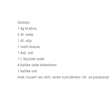
Sastojci
1 kg brašna
5 dl. vode
1 dl. ulja
1 sveži kvasac
1 kaš. soli
1 l. ključale vode
4 kašike sode bikarbone
1 kašika soli
mak, susam lan, kim, seme suncokreta i dr. za posipanje