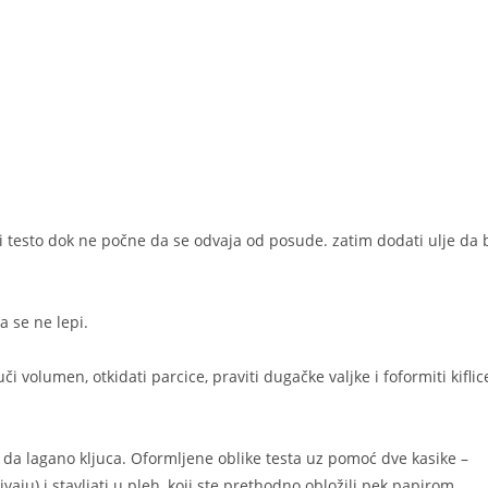
i testo dok ne počne da se odvaja od posude. zatim dodati ulje da 
a se ne lepi.
i volumen, otkidati parcice, praviti dugačke valjke i foformiti kiflic
i da lagano kljuca. Oformljene oblike testa uz pomoć dve kasike –
vaju) i stavljati u pleh, koji ste prethodno obložili pek papirom