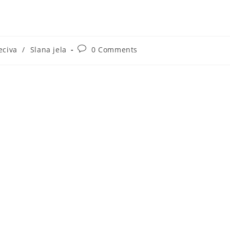
Post
eciva
/
Slana jela
0 Comments
ory:
comments: