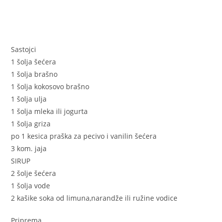
Sastojci
1 šolja šećera
1 šolja brašno
1 šolja kokosovo brašno
1 šolja ulja
1 šolja mleka ili jogurta
1 šolja griza
po 1 kesica praška za pecivo i vanilin šećera
3 kom. jaja
SIRUP
2 šolje šećera
1 šolja vode
2 kašike soka od limuna,narandže ili ružine vodice
Priprema