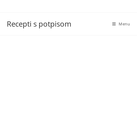
Skip
to
content
Recepti s potpisom
Menu