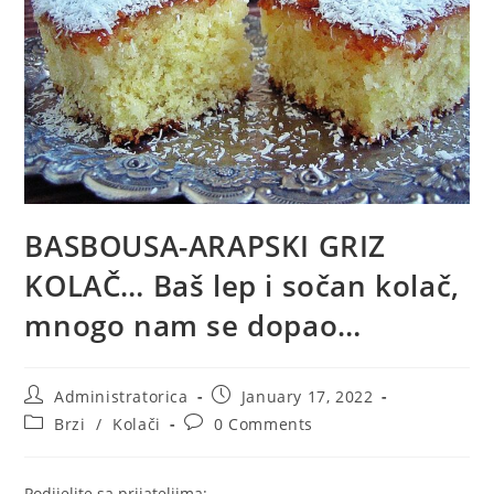
BASBOUSA-ARAPSKI GRIZ
KOLAČ… Baš lep i sočan kolač,
mnogo nam se dopao…
Post
Post
Administratorica
January 17, 2022
author:
published:
Post
Post
Brzi
/
Kolači
0 Comments
category:
comments:
Podijelite sa prijateljima: