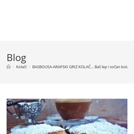
Blog
>
Kolači
>
BASBOUSA-ARAPSKI GRIZ KOLAČ… Baš lep i sočan kolač