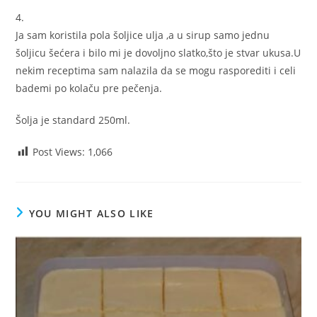
4.
Ja sam koristila pola šoljice ulja ,a u sirup samo jednu
šoljicu šećera i bilo mi je dovoljno slatko,što je stvar ukusa.U
nekim receptima sam nalazila da se mogu rasporediti i celi
bademi po kolaču pre pečenja.
Šolja je standard 250ml.
Post Views:
1,066
YOU MIGHT ALSO LIKE