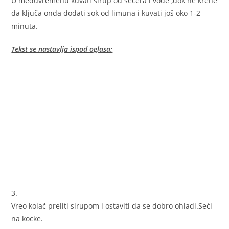
U međuvremenu kuvati sirup od šećera i vode ,dok ne krene
da ključa onda dodati sok od limuna i kuvati još oko 1-2
minuta.
Tekst se nastavlja ispod oglasa:
3.
Vreo kolač preliti sirupom i ostaviti da se dobro ohladi.Seći
na kocke.