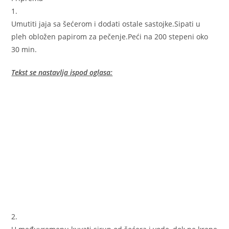
1.
Umutiti jaja sa šećerom i dodati ostale sastojke.Sipati u
pleh obložen papirom za pečenje.Peći na 200 stepeni oko
30 min.
Tekst se nastavlja ispod oglasa:
2.